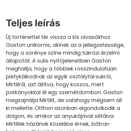
Teljes leírás
Új történettel tér vissza a kis olvasókhoz
Gaston unikornis, akinek az a jellegzetessége,
hogy a sörénye színe mindig tükrözi érzelmi
állapotát. A sulis nyitójelenetben Gaston
meghallja, hogy a többiek rosszindulatúan
pletykálkodnak az egyik osztálytársukról,
Mirtillről, azt állítva, hogy koszos, mert
patkányokkal él egy szemétdombon. Gaston
megsajnálja Mirtillt, de valahogy mégsem áll
ki mellette. Otthon azonban elgondolkodik a
dolgon, és amikor az anyukájával sétálva
Mirtillék házának közelébe érnek, bátran