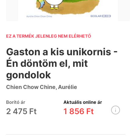
EZ A TERMÉK JELENLEG NEM ELÉRHETŐ
Gaston a kis unikornis -
Én döntöm el, mit
gondolok
Chien Chow Chine, Aurélie
Borító ár
Aktuális online ár
2 475 Ft
1 856 Ft