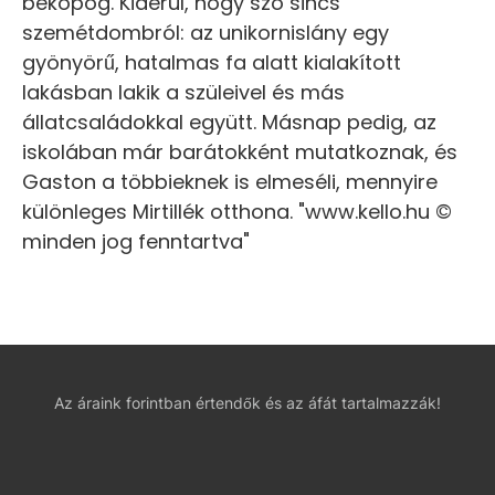
bekopog. Kiderül, hogy szó sincs
szemétdombról: az unikornislány egy
gyönyörű, hatalmas fa alatt kialakított
lakásban lakik a szüleivel és más
állatcsaládokkal együtt. Másnap pedig, az
iskolában már barátokként mutatkoznak, és
Gaston a többieknek is elmeséli, mennyire
különleges Mirtillék otthona. "www.kello.hu ©
minden jog fenntartva"
Az áraink forintban értendők és az áfát tartalmazzák!