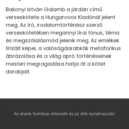
Bakonyi István Galamb a járdán című
verseskötete a Hungarovox Kiadónál jelent
meg. Az író, irodalomtörténész szerző
verseskötetében megannyi lírai tónus, téma
és megszólalásmód jelenik meg. Az emlékek
lírizált képei, a valóságdarabkák metaforikus
ábrázolása és a világ apró történéseinek
mesteri megragadása hatja át a kötet
darabjait.
Az áraink forintban értendők és az áfát tartalmazzák!