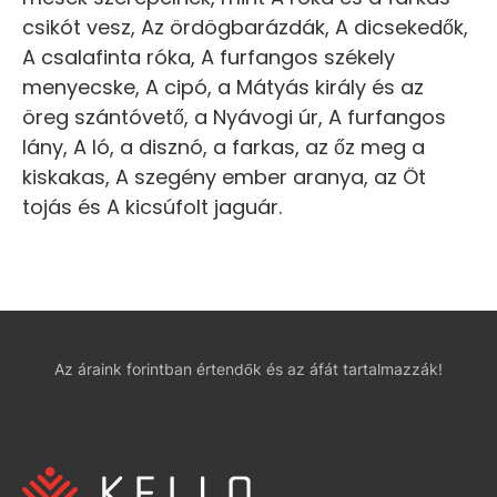
csikót vesz, Az ördögbarázdák, A dicsekedők,
A csalafinta róka, A furfangos székely
menyecske, A cipó, a Mátyás király és az
öreg szántóvető, a Nyávogi úr, A furfangos
lány, A ló, a disznó, a farkas, az őz meg a
kiskakas, A szegény ember aranya, az Öt
tojás és A kicsúfolt jaguár.
Az áraink forintban értendők és az áfát tartalmazzák!