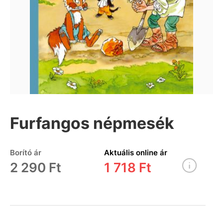
Furfangos népmesék
Borító ár
Aktuális online ár
2 290 Ft
1 718 Ft