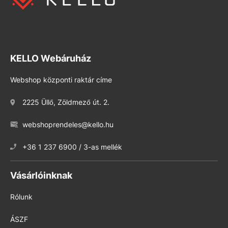
KELLO Webáruház
Webshop központi raktár címe
2225 Üllő, Zöldmező út. 2.
webshoprendeles@kello.hu
+36 1 237 6900 / 3-as mellék
Vásárlóinknak
Rólunk
ÁSZF