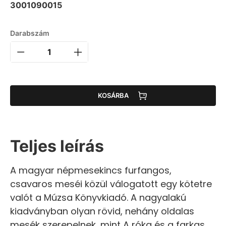
3001090015
Darabszám
KOSÁRBA
Teljes leírás
A magyar népmesekincs furfangos,
csavaros meséi közül válogatott egy kötetre
valót a Múzsa Könyvkiadó. A nagyalakú
kiadványban olyan rövid, nehány oldalas
mesék szerepelnek, mint A róka és a farkas