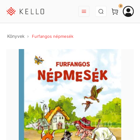
BEJELENTKEZÉS
0
Könyvek
Furfangos népmesék