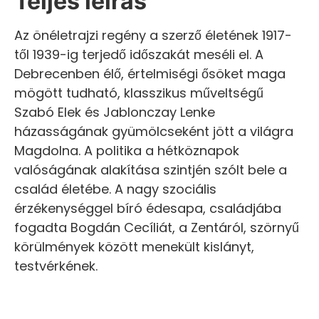
Teljes leírás
Az önéletrajzi regény a szerző életének 1917-
től 1939-ig terjedő időszakát meséli el. A
Debrecenben élő, értelmiségi ősöket maga
mögött tudható, klasszikus műveltségű
Szabó Elek és Jablonczay Lenke
házasságának gyümölcseként jött a világra
Magdolna. A politika a hétköznapok
valóságának alakítása szintjén szólt bele a
család életébe. A nagy szociális
érzékenységgel bíró édesapa, családjába
fogadta Bogdán Cecíliát, a Zentáról, szörnyű
körülmények között menekült kislányt,
testvérkének.