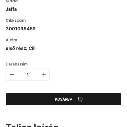
Kiadó
Jaffa
Cikkszám
3001098459
Alcím
első rész: Cili
Darabszám
KOSÁRBA