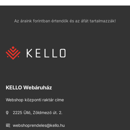
Az áraink forintban értendők és az áfát tartalmazzák!
KELLO Webáruház
Webshop központi raktár címe
2225 Üllő, Zöldmező út. 2.
webshoprendeles@kello.hu