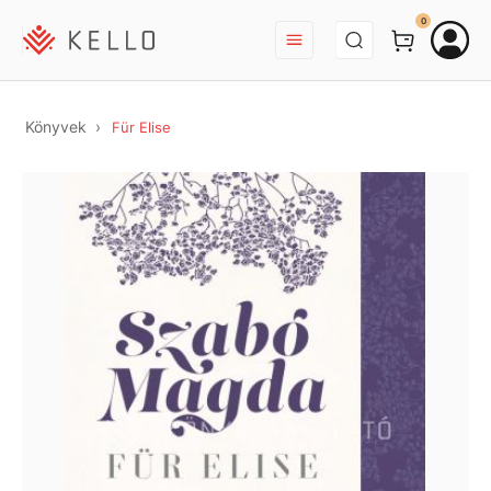
BEJELENTKEZÉS
0
Könyvek
Für Elise