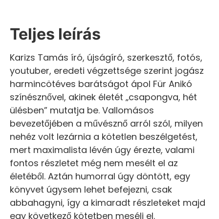
Teljes leírás
Karizs Tamás író, újságíró, szerkesztő, fotós,
youtuber, eredeti végzettsége szerint jogász
harmincötéves barátságot ápol Für Anikó
színésznővel, akinek életét „csapongva, hét
ülésben” mutatja be. Vallomásos
bevezetőjében a művésznő arról szól, milyen
nehéz volt lezárnia a kötetlen beszélgetést,
mert maximalista lévén úgy érezte, valami
fontos részletet még nem mesélt el az
életéből. Aztán humorral úgy döntött, egy
könyvet úgysem lehet befejezni, csak
abbahagyni, így a kimaradt részleteket majd
egy következő kötetben meséli el.