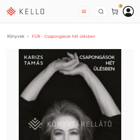
BEJELENTKEZÉS
0
Könyvek
FÜR - Csapongások hét ülésben