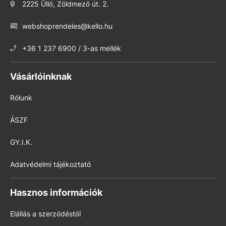
2225 Üllő, Zöldmező út. 2.
webshoprendeles@kello.hu
+36 1 237 6900 / 3-as mellék
Vásárlóinknak
Rólunk
ÁSZF
GY.I.K.
Adatvédelmi tájékoztató
Hasznos információk
Elállás a szerződéstől