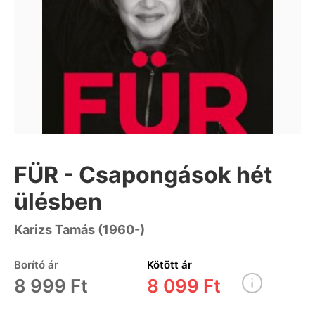
FÜR - Csapongások hét
ülésben
Karizs Tamás (1960-)
Borító ár
Kötött ár
8 999 Ft
8 099 Ft