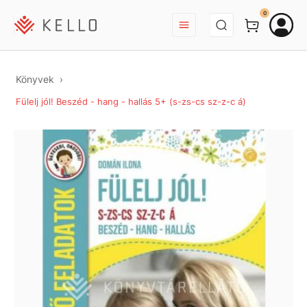
BEJELENTKEZÉS
0
Könyvek
Fülelj jól! Beszéd - hang - hallás 5+ (s-zs-cs sz-z-c á)