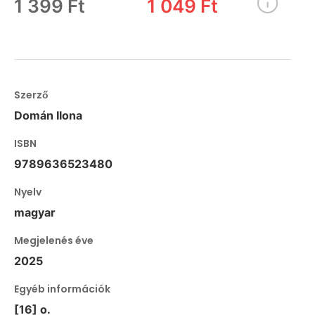
1 399 Ft
1 049 Ft
Szerző
Domán Ilona
ISBN
9789636523480
Nyelv
magyar
Megjelenés éve
2025
Egyéb információk
[16] o.