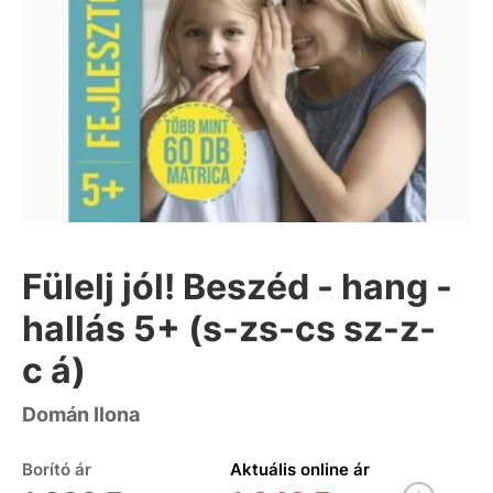
Fülelj jól! Beszéd - hang -
hallás 5+ (s-zs-cs sz-z-
c á)
Domán Ilona
Borító ár
Aktuális online ár