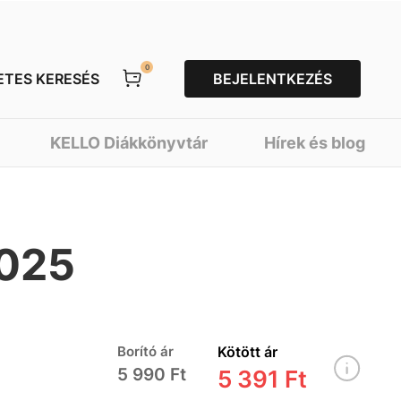
0
ETES KERESÉS
BEJELENTKEZÉS
KELLO Diákkönyvtár
Hírek és blog
2025
Borító ár
Kötött ár
5 990 Ft
5 391 Ft