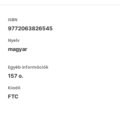
ISBN
9772063826545
Nyelv
magyar
Egyéb információk
157 o.
Kiadó
FTC