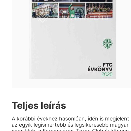
Teljes leírás
A korábbi évekhez hasonlóan, idén is megjelent
az egyik legismertebb és legsikeresebb magyar
sportklub, a Ferencvárosi Torna Club évkönyve.