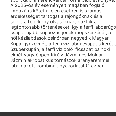
A 2025-ös év eseményeit magában foglaló
impozáns kötet a jelen esetben is számos
érdekességet tartogat a rajongóknak és a
sportra fogékony olvasóknak, köztük a
legfontosabb történéseket, így a férfi labdarúg
csapat újabb kupaezüstjének megszerzését, a
női kézilabdások zsinórban negyedik Magyar
Kupa-győzelmét, a férfi vízilabdacsapat sikerét 
Szuperkupán, a férfi vízipóló ificsapat bajnoki
címét vagy éppen Király Jázmin és Molnár
Jázmin akrobatikus tornászok aranyéremmel
jutalmazott kombinált gyakorlatát Grazban.