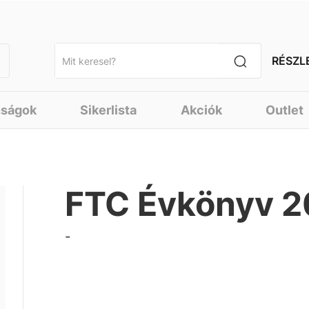
RÉSZL
nságok
Sikerlista
Akciók
Outlet
FTC Évkönyv 
-