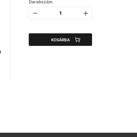
Darabszám
ó
KOSÁRBA
a