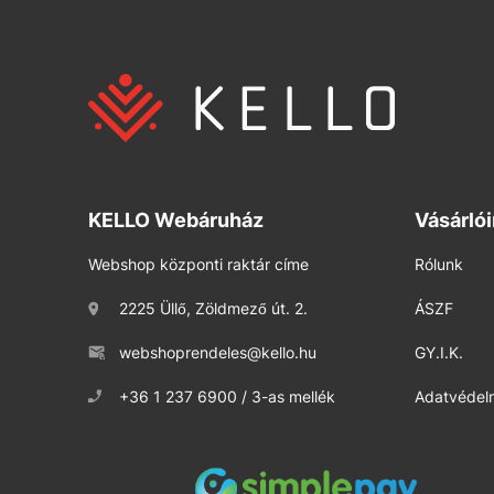
KELLO Webáruház
Vásárló
Webshop központi raktár címe
Rólunk
2225 Üllő, Zöldmező út. 2.
ÁSZF
webshoprendeles@kello.hu
GY.I.K.
+36 1 237 6900 / 3-as mellék
Adatvédelm