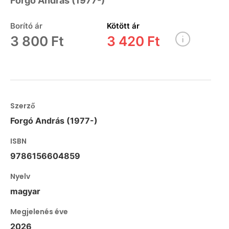
Forgó András (1977-)
Borító ár
Kötött ár
3 800 Ft
3 420 Ft
Szerző
Forgó András (1977-)
ISBN
9786156604859
Nyelv
magyar
Megjelenés éve
2026