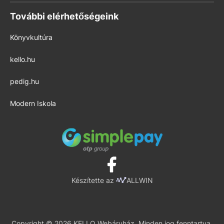
További elérhetőségeink
Könyvkultúra
kello.hu
pedig.hu
Modern Iskola
Készítette az
ALLWIN
Copyright © 2026 KELLO Webáruház. Minden jog fenntartva.