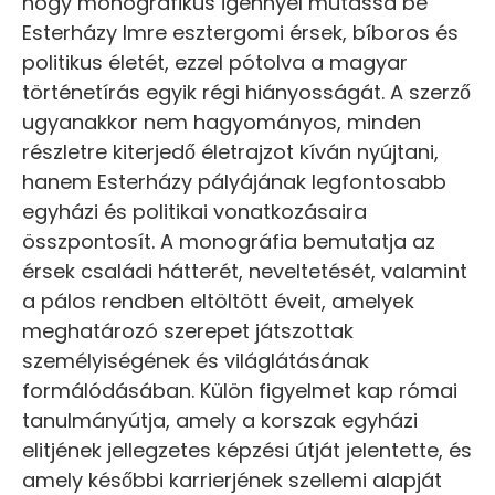
hogy monografikus igénnyel mutassa be
Esterházy Imre esztergomi érsek, bíboros és
politikus életét, ezzel pótolva a magyar
történetírás egyik régi hiányosságát. A szerző
ugyanakkor nem hagyományos, minden
részletre kiterjedő életrajzot kíván nyújtani,
hanem Esterházy pályájának legfontosabb
egyházi és politikai vonatkozásaira
összpontosít. A monográfia bemutatja az
érsek családi hátterét, neveltetését, valamint
a pálos rendben eltöltött éveit, amelyek
meghatározó szerepet játszottak
személyiségének és világlátásának
formálódásában. Külön figyelmet kap római
tanulmányútja, amely a korszak egyházi
elitjének jellegzetes képzési útját jelentette, és
amely későbbi karrierjének szellemi alapját