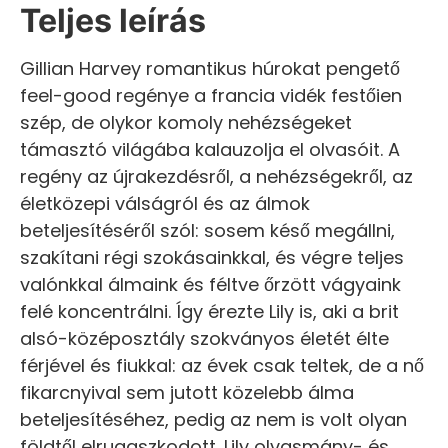
Teljes leírás
Gillian Harvey romantikus húrokat pengető
feel-good regénye a francia vidék festőien
szép, de olykor komoly nehézségeket
támasztó világába kalauzolja el olvasóit. A
regény az újrakezdésről, a nehézségekről, az
életközepi válságról és az álmok
beteljesítéséről szól: sosem késő megállni,
szakítani régi szokásainkkal, és végre teljes
valónkkal álmaink és féltve őrzött vágyaink
felé koncentrálni. Így érezte Lily is, aki a brit
alsó-középosztály szokványos életét élte
férjével és fiukkal: az évek csak teltek, de a nő
fikarcnyival sem jutott közelebb álma
beteljesítéséhez, pedig az nem is volt olyan
földtől elrugaszkodott. Lily olvasmány- és