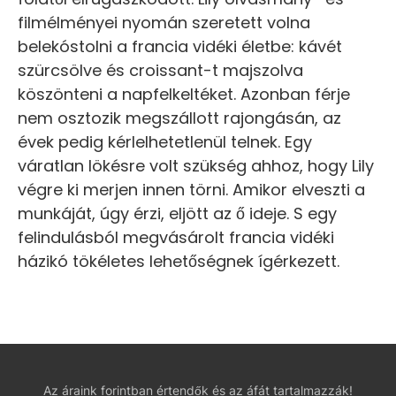
filmélményei nyomán szeretett volna
belekóstolni a francia vidéki életbe: kávét
szürcsölve és croissant-t majszolva
köszönteni a napfelkeltéket. Azonban férje
nem osztozik megszállott rajongásán, az
évek pedig kérlelhetetlenül telnek. Egy
váratlan lökésre volt szükség ahhoz, hogy Lily
végre ki merjen innen törni. Amikor elveszti a
munkáját, úgy érzi, eljött az ő ideje. S egy
felindulásból megvásárolt francia vidéki
házikó tökéletes lehetőségnek ígérkezett.
Az áraink forintban értendők és az áfát tartalmazzák!