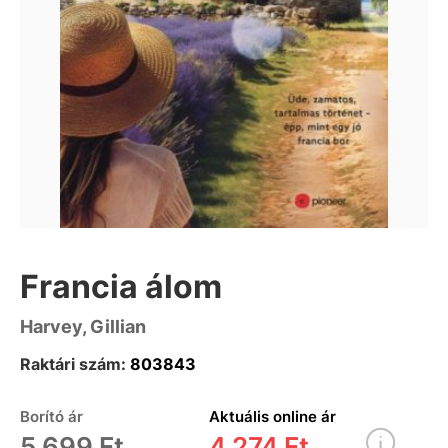
Francia álom
Harvey, Gillian
Raktári szám:
803843
Borító ár
Aktuális online ár
5 699 Ft
4 274 Ft