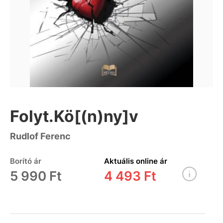
Folyt.Kö[(n)ny]v
Rudlof Ferenc
Borító ár
Aktuális online ár
5 990 Ft
4 493 Ft