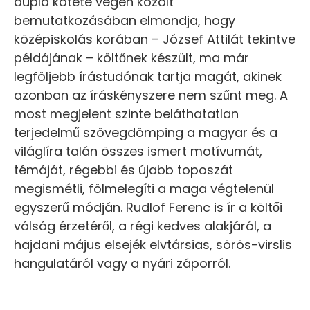
dupla kötete végén közölt
bemutatkozásában elmondja, hogy
középiskolás korában – József Attilát tekintve
példájának – költőnek készült, ma már
legföljebb írástudónak tartja magát, akinek
azonban az íráskényszere nem szűnt meg. A
most megjelent szinte beláthatatlan
terjedelmű szövegdömping a magyar és a
világlíra talán összes ismert motívumát,
témáját, régebbi és újabb toposzát
megismétli, fölmelegíti a maga végtelenül
egyszerű módján. Rudlof Ferenc is ír a költői
válság érzetéről, a régi kedves alakjáról, a
hajdani május elsejék elvtársias, sörös-virslis
hangulatáról vagy a nyári záporról.