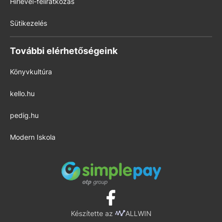
Hírlevél-feliratkozás
Sütikezelés
További elérhetőségeink
Könyvkultúra
kello.hu
pedig.hu
Modern Iskola
Készítette az
ALLWIN