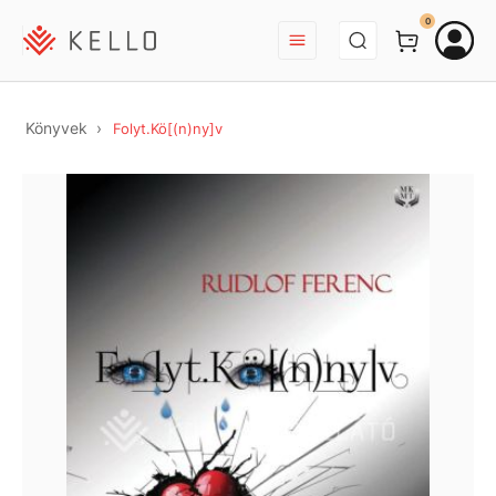
BEJELENTKEZÉS
0
Könyvek
Folyt.Kö[(n)ny]v