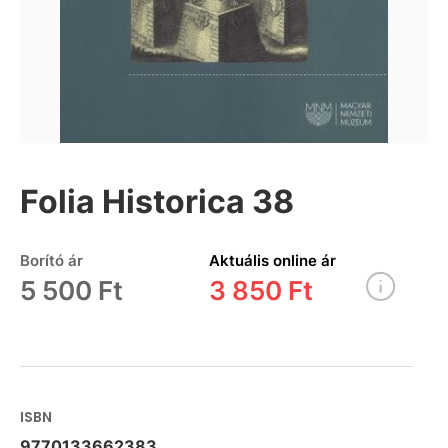
Folia Historica 38
Borító ár
Aktuális online ár
5 500 Ft
3 850 Ft
ISBN
9770133662383