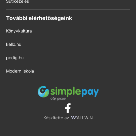
Sütikezelés
További elérhetőségeink
Könyvkultúra
kello.hu
pedig.hu
Modern Iskola
Készítette az
ALLWIN