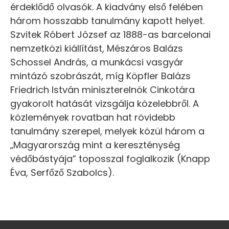
érdeklődő olvasók. A kiadvány első felében
három hosszabb tanulmány kapott helyet.
Szvitek Róbert József az 1888-as barcelonai
nemzetközi kiállítást, Mészáros Balázs
Schossel András, a munkácsi vasgyár
mintázó szobrászát, míg Köpfler Balázs
Friedrich István miniszterelnök Cinkotára
gyakorolt hatását vizsgálja közelebbről. A
közlemények rovatban hat rövidebb
tanulmány szerepel, melyek közül három a
„Magyarország mint a kereszténység
védőbástyája” toposszal foglalkozik (Knapp
Éva, Serfőző Szabolcs).