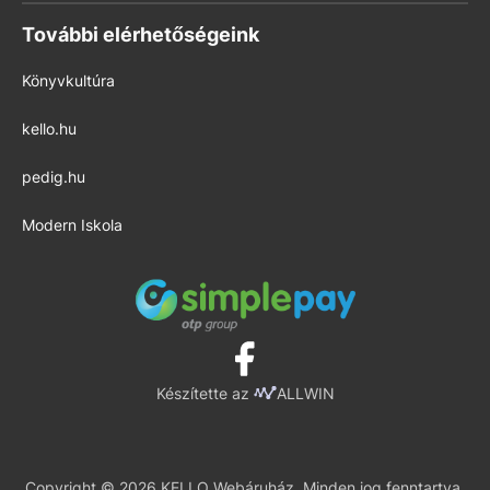
További elérhetőségeink
Könyvkultúra
kello.hu
pedig.hu
Modern Iskola
Készítette az
ALLWIN
Copyright © 2026 KELLO Webáruház. Minden jog fenntartva.