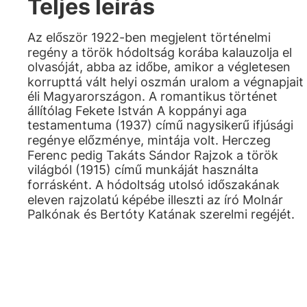
Teljes leírás
Az először 1922-ben megjelent történelmi
regény a török hódoltság korába kalauzolja el
olvasóját, abba az időbe, amikor a végletesen
korrupttá vált helyi oszmán uralom a végnapjait
éli Magyarországon. A romantikus történet
állítólag Fekete István A koppányi aga
testamentuma (1937) című nagysikerű ifjúsági
regénye előzménye, mintája volt. Herczeg
Ferenc pedig Takáts Sándor Rajzok a török
világból (1915) című munkáját használta
forrásként. A hódoltság utolsó időszakának
eleven rajzolatú képébe illeszti az író Molnár
Palkónak és Bertóty Katának szerelmi regéjét.