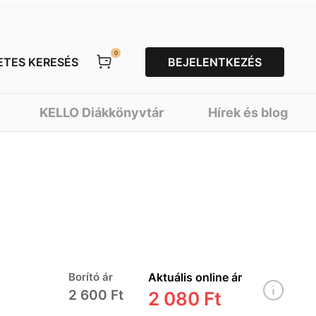
0
ETES KERESÉS
BEJELENTKEZÉS
KELLO Diákkönyvtár
Hírek és blog
Borító ár
Aktuális online ár
2 600 Ft
2 080 Ft