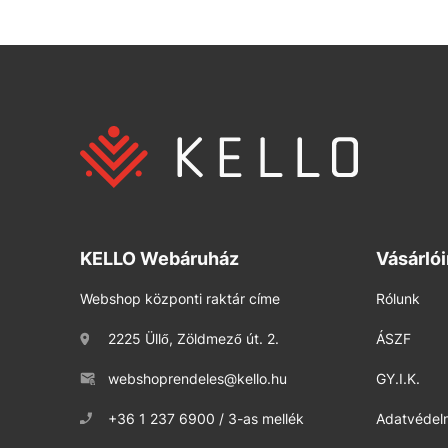
KELLO Webáruház
Vásárló
Webshop központi raktár címe
Rólunk
2225 Üllő, Zöldmező út. 2.
ÁSZF
webshoprendeles@kello.hu
GY.I.K.
+36 1 237 6900 / 3-as mellék
Adatvédelm