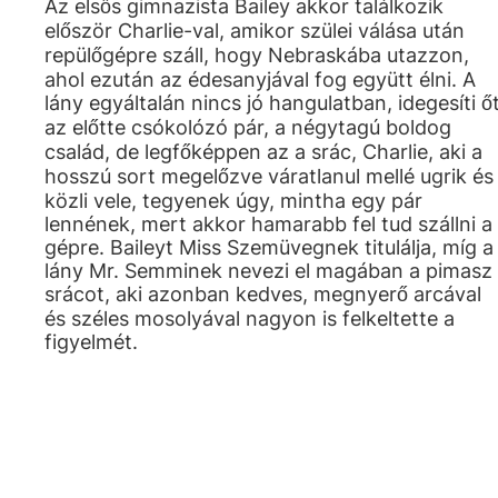
Az elsős gimnazista Bailey akkor találkozik
először Charlie-val, amikor szülei válása után
repülőgépre száll, hogy Nebraskába utazzon,
ahol ezután az édesanyjával fog együtt élni. A
lány egyáltalán nincs jó hangulatban, idegesíti ő
az előtte csókolózó pár, a négytagú boldog
család, de legfőképpen az a srác, Charlie, aki a
hosszú sort megelőzve váratlanul mellé ugrik és
közli vele, tegyenek úgy, mintha egy pár
lennének, mert akkor hamarabb fel tud szállni a
gépre. Baileyt Miss Szemüvegnek titulálja, míg a
lány Mr. Semminek nevezi el magában a pimasz
srácot, aki azonban kedves, megnyerő arcával
és széles mosolyával nagyon is felkeltette a
figyelmét.