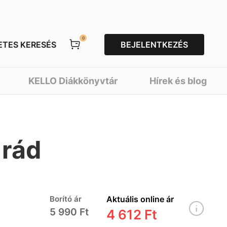
0
ETES KERESÉS
BEJELENTKEZÉS
KELLO Diákkönyvtár
Hírek és blog
 rád
Borító ár
Aktuális online ár
5 990 Ft
4 612 Ft