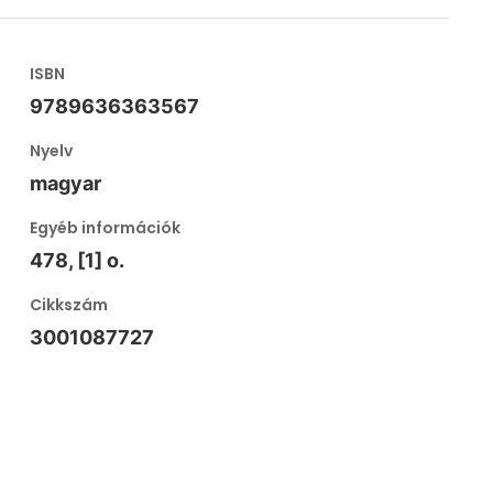
ISBN
9789636363567
Nyelv
magyar
Egyéb információk
478, [1] o.
Cikkszám
3001087727