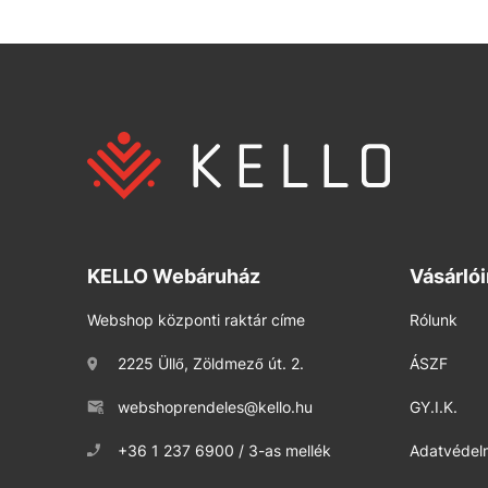
KELLO Webáruház
Vásárló
Webshop központi raktár címe
Rólunk
2225 Üllő, Zöldmező út. 2.
ÁSZF
webshoprendeles@kello.hu
GY.I.K.
+36 1 237 6900 / 3-as mellék
Adatvédelm