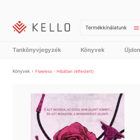
Termékkínálatunk
Tankönyvjegyzék
Könyvek
Újdo
Könyvek
Flawless - Hibátlan (élfestett)