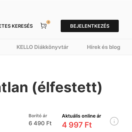
0
ETES KERESÉS
BEJELENTKEZÉS
KELLO Diákkönyvtár
Hírek és blog
tlan (élfestett)
Borító ár
Aktuális online ár
6 490 Ft
4 997 Ft