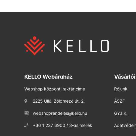
KELLO Webáruház
Vásárló
Webshop központi raktár címe
Rólunk
2225 Üllő, Zöldmező út. 2.
ÁSZF
webshoprendeles@kello.hu
GY.I.K.
+36 1 237 6900 / 3-as mellék
Adatvédelm