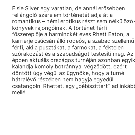
Elsie Silver egy váratlan, de annál erősebben
fellángoló szerelem történetét adja át a
romantikus – némi erotikus részt sem nélkülöző 
könyvek rajongóinak. A történet férfi
főszereplője a harminckét éves Rhett Eaton, a
karrierje csúcsán álló rodeós, a szabad szellemű
férfi, aki a pusztákat, a farmokat, a féktelen
szórakozást és a szabadságot testesíti meg. Az
éppen aktuális országos turnéján azonban egyi
kalandja komoly botránnyal végződött, ezért
döntött úgy végül az ügynöke, hogy a turné
hátralévő részében nem hagyja egyedül
csatangolni Rhettet, egy „bébiszittert” ad inkáb
mellé.