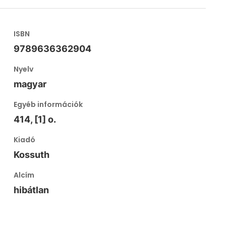
ISBN
9789636362904
Nyelv
magyar
Egyéb információk
414, [1] o.
Kiadó
Kossuth
Alcím
hibátlan