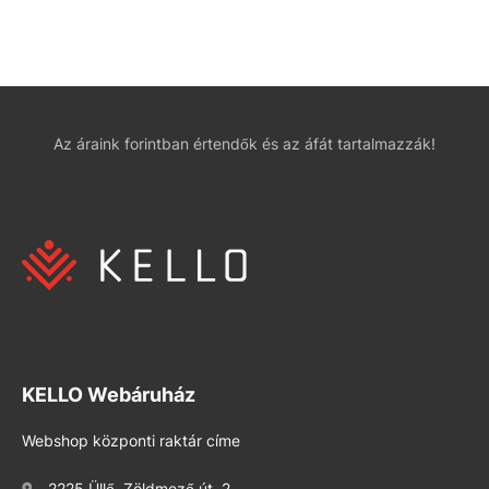
Az áraink forintban értendők és az áfát tartalmazzák!
KELLO Webáruház
Webshop központi raktár címe
2225 Üllő, Zöldmező út. 2.