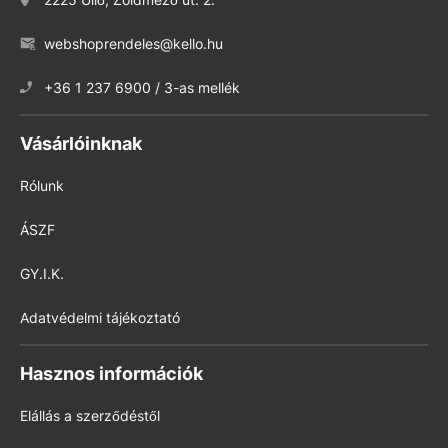
webshoprendeles@kello.hu
+36 1 237 6900 / 3-as mellék
Vásárlóinknak
Rólunk
ÁSZF
GY.I.K.
Adatvédelmi tájékoztató
Hasznos információk
Elállás a szerződéstől