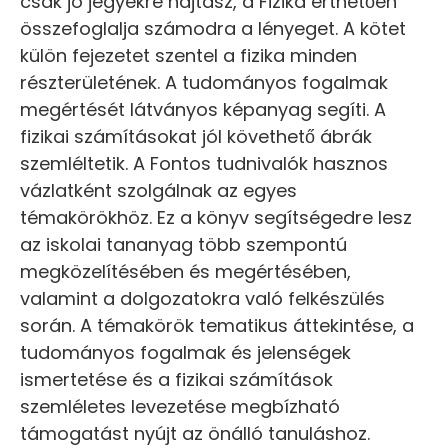
csak jó jegyekre hajtasz, a Fizika érthetően
összefoglalja számodra a lényeget. A kötet
külön fejezetet szentel a fizika minden
részterületének. A tudományos fogalmak
megértését látványos képanyag segíti. A
fizikai számításokat jól követhető ábrák
szemléltetik. A Fontos tudnivalók hasznos
vázlatként szolgálnak az egyes
témakörökhöz. Ez a könyv segítségedre lesz
az iskolai tananyag több szempontú
megközelítésében és megértésében,
valamint a dolgozatokra való felkészülés
során. A témakörök tematikus áttekintése, a
tudományos fogalmak és jelenségek
ismertetése és a fizikai számítások
szemléletes levezetése megbízható
támogatást nyújt az önálló tanuláshoz.