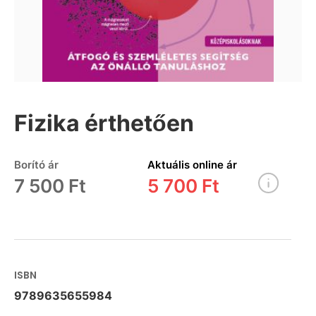
Fizika érthetően
Borító ár
Aktuális online ár
7 500 Ft
5 700 Ft
ISBN
9789635655984