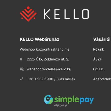
KELLO Webáruház
Vásárló
Webshop központi raktár címe
Rólunk
2225 Üllő, Zöldmező út. 2.
ÁSZF
webshoprendeles@kello.hu
GY.I.K.
+36 1 237 6900 / 3-as mellék
Adatvédelm