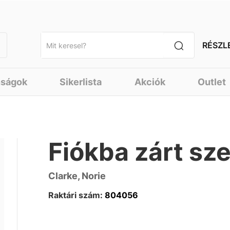
RÉSZL
nságok
Sikerlista
Akciók
Outlet
Fiókba zárt sze
Clarke, Norie
Raktári szám:
804056