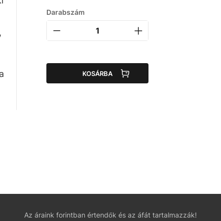
i
Darabszám
,
a
KOSÁRBA
Az áraink forintban értendők és az áfát tartalmazzák!