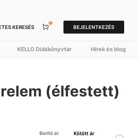
0
ETES KERESÉS
BEJELENTKEZÉS
KELLO Diákkönyvtár
Hírek és blog
relem (élfestett)
Borító ár
Kötött ár