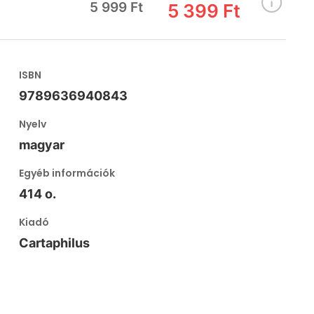
5 999 Ft
5 399 Ft
ISBN
9789636940843
Nyelv
magyar
Egyéb információk
414 o.
Kiadó
Cartaphilus