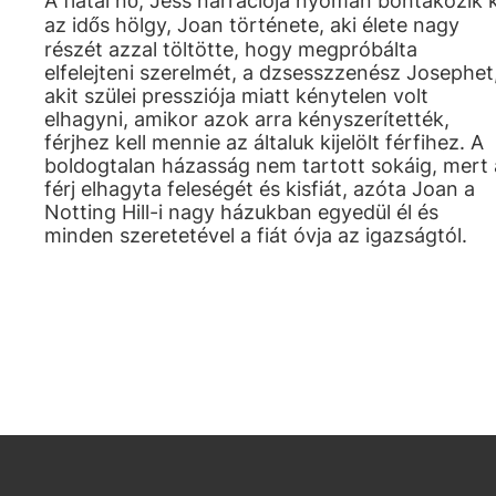
A fiatal nő, Jess narrációja nyomán bontakozik k
az idős hölgy, Joan története, aki élete nagy
részét azzal töltötte, hogy megpróbálta
elfelejteni szerelmét, a dzsesszzenész Josephet
akit szülei pressziója miatt kénytelen volt
elhagyni, amikor azok arra kényszerítették,
férjhez kell mennie az általuk kijelölt férfihez. A
boldogtalan házasság nem tartott sokáig, mert 
férj elhagyta feleségét és kisfiát, azóta Joan a
Notting Hill-i nagy házukban egyedül él és
minden szeretetével a fiát óvja az igazságtól.