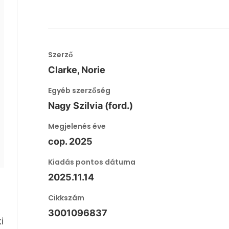
Szerző
Clarke, Norie
Egyéb szerzőség
Nagy Szilvia (ford.)
Megjelenés éve
cop. 2025
Kiadás pontos dátuma
2025.11.14
Cikkszám
3001096837
i