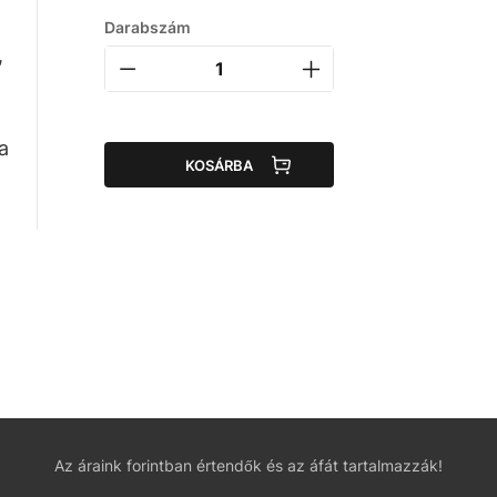
Darabszám
,
a
KOSÁRBA
Az áraink forintban értendők és az áfát tartalmazzák!