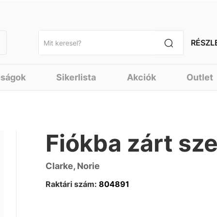
RÉSZL
nságok
Sikerlista
Akciók
Outlet
Fiókba zárt sz
Clarke, Norie
Raktári szám:
804891