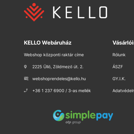
KELLO Webáruház
Vásárló
Webshop központi raktár címe
Rólunk
2225 Üllő, Zöldmező út. 2.
ÁSZF
webshoprendeles@kello.hu
GY.I.K.
+36 1 237 6900 / 3-as mellék
Adatvédelm