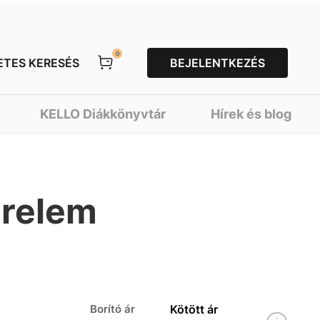
0
ETES KERESÉS
BEJELENTKEZÉS
KELLO Diákkönyvtár
Hírek és blog
erelem
Borító ár
Kötött ár