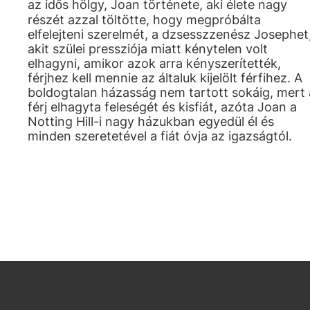
az idős hölgy, Joan története, aki élete nagy
részét azzal töltötte, hogy megpróbálta
elfelejteni szerelmét, a dzsesszzenész Josephet
akit szülei pressziója miatt kénytelen volt
elhagyni, amikor azok arra kényszerítették,
férjhez kell mennie az általuk kijelölt férfihez. A
boldogtalan házasság nem tartott sokáig, mert 
férj elhagyta feleségét és kisfiát, azóta Joan a
Notting Hill-i nagy házukban egyedül él és
minden szeretetével a fiát óvja az igazságtól.