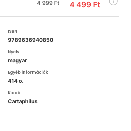
4 999 Ft
4 499 Ft
ISBN
9789636940850
Nyelv
magyar
Egyéb információk
414 o.
Kiadó
Cartaphilus