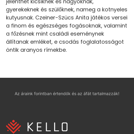
jelenthet kicsiknek és nagyoknak,
gyerekeknek és szülőknek, nameg a kotnyeles
kutyusnak. Czeiner-Szücs Anita játékos versei
a finom és egészséges fogásoknak, valamint
a főzésnek mint családi eseménynek
állítanak emléket, e csodás foglalatosságot
öntik aranyos rímekbe.
Az áraink forintban értendők és az áfát tartalmazzák!