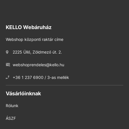
KELLO Webáruház
Webshop központi raktár címe
2225 Üllő, Zöldmező út. 2.
webshoprendeles@kello.hu
+36 1 237 6900 / 3-as mellék
Vásárlóinknak
Rólunk
ÁSZF