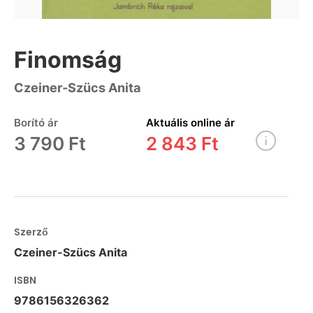
Finomság
Czeiner-Szücs Anita
Borító ár
Aktuális online ár
3 790 Ft
2 843 Ft
Szerző
Czeiner-Szücs Anita
ISBN
9786156326362