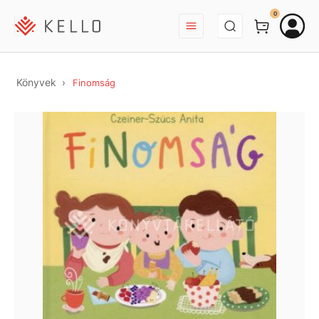
BEJELENTKEZÉS
0
Könyvek
Finomság