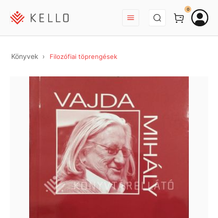
BEJELENTKEZÉS
0
Könyvek
Filozófiai töprengések