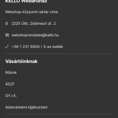
KELLO Webáruház
Webshop központi raktár címe
2225 Üllő, Zöldmező út. 2.
webshoprendeles@kello.hu
+36 1 237 6900 / 3-as mellék
Vásárlóinknak
Rólunk
ÁSZF
GY.I.K.
Adatvédelmi tájékoztató