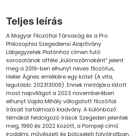
Teljes leírás
A Magyar Filozófiai Társaság és a Pro
Philosophia Szegediensi Alapítvány
Lábjegyzetek Platónhoz címen futó
sorozatának afféle „különszámaként” jelent
meg a 2019-ben elhunyt neves filozófus,
Heller Ágnes emlékére egy kötet (A vita,
legutóbb: 202313006). Ennek mintájára látott
most napvilágot a 2023 novemberében
elhunyt Vajda Mihály válogatott filozófiai
írásait tartalmazó kiadvány. A különböző
témákat feldolgozó írások Szegeden jelentek
meg, 1990 és 2022 között, a Pompeji című
irodalmi, művészeti és bölcseleti folyóiratban,