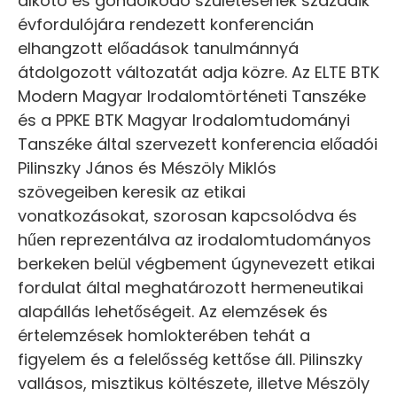
alkotó és gondolkodó születésének századik
évfordulójára rendezett konferencián
elhangzott előadások tanulmánnyá
átdolgozott változatát adja közre. Az ELTE BTK
Modern Magyar Irodalomtörténeti Tanszéke
és a PPKE BTK Magyar Irodalomtudományi
Tanszéke által szervezett konferencia előadói
Pilinszky János és Mészöly Miklós
szövegeiben keresik az etikai
vonatkozásokat, szorosan kapcsolódva és
hűen reprezentálva az irodalomtudományos
berkeken belül végbement úgynevezett etikai
fordulat által meghatározott hermeneutikai
alapállás lehetőségeit. Az elemzések és
értelemzések homlokterében tehát a
figyelem és a felelősség kettőse áll. Pilinszky
vallásos, misztikus költészete, illetve Mészöly