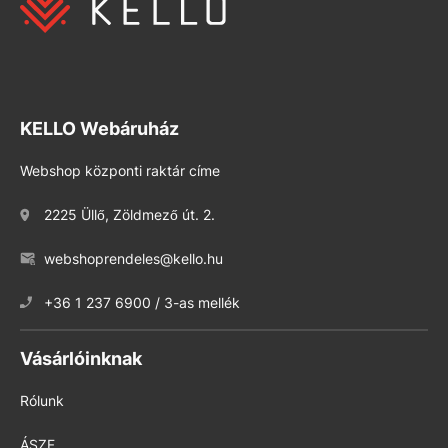
KELLO Webáruház
Webshop központi raktár címe
2225 Üllő, Zöldmező út. 2.
webshoprendeles@kello.hu
+36 1 237 6900 / 3-as mellék
Vásárlóinknak
Rólunk
ÁSZF