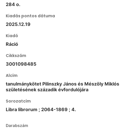
284 o.
Kiadás pontos dátuma
2025.12.19
Kiadó
Ráció
Cikkszám
3001098485
Alcím
tanulmánykötet Pilinszky János és Mészöly Miklós
születésének századik évfordulójára
Sorozatcím
Libra librorum ; 2064-1869 ; 4.
Darabszám