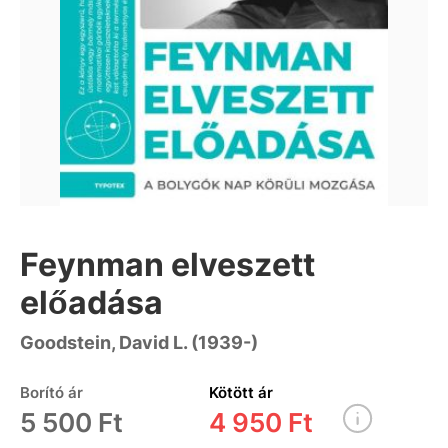
Feynman elveszett
előadása
Goodstein, David L. (1939-)
Borító ár
Kötött ár
5 500 Ft
4 950 Ft