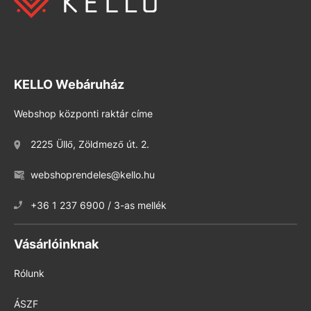
KELLO Webáruház
Webshop központi raktár címe
2225 Üllő, Zöldmező út. 2.
webshoprendeles@kello.hu
+36 1 237 6900 / 3-as mellék
Vásárlóinknak
Rólunk
ÁSZF