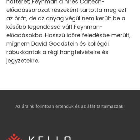
hátterét; Feynman a híres Caltech-
előadássorozat részeként tartotta meg ezt
az órát, de az anyag végül nem került be a
később legendássá vált Feynman-
előadásokba. Hosszú időre feledésbe merült,
mígnem David Goodstein és kollégái
rábukkantak a régi hangfelvételre és
jegyzetekre.
Az áraink forintban értendők és az áfát tartalmazzák!