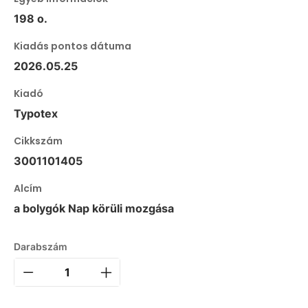
198 o.
Kiadás pontos dátuma
2026.05.25
Kiadó
Typotex
Cikkszám
3001101405
Alcím
a bolygók Nap körüli mozgása
Darabszám