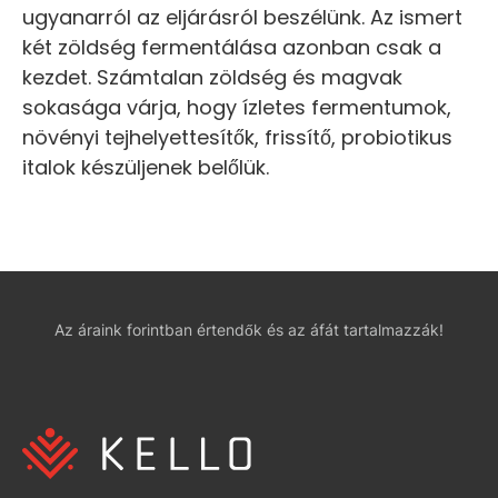
ugyanarról az eljárásról beszélünk. Az ismert
két zöldség fermentálása azonban csak a
kezdet. Számtalan zöldség és magvak
sokasága várja, hogy ízletes fermentumok,
növényi tejhelyettesítők, frissítő, probiotikus
italok készüljenek belőlük.
Az áraink forintban értendők és az áfát tartalmazzák!