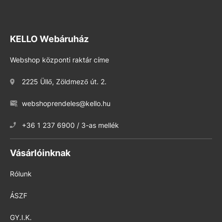
KELLO Webáruház
Webshop központi raktár címe
2225 Üllő, Zöldmező út. 2.
webshoprendeles@kello.hu
+36 1 237 6900 / 3-as mellék
Vásárlóinknak
Rólunk
ÁSZF
GY.I.K.