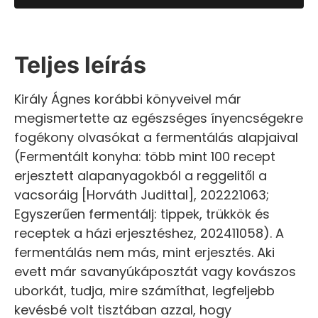
Teljes leírás
Király Ágnes korábbi könyveivel már
megismertette az egészséges ínyencségekre
fogékony olvasókat a fermentálás alapjaival
(Fermentált konyha: több mint 100 recept
erjesztett alapanyagokból a reggelitől a
vacsoráig [Horváth Judittal], 202221063;
Egyszerűen fermentálj: tippek, trükkök és
receptek a házi erjesztéshez, 202411058). A
fermentálás nem más, mint erjesztés. Aki
evett már savanyúkáposztát vagy kovászos
uborkát, tudja, mire számíthat, legfeljebb
kevésbé volt tisztában azzal, hogy