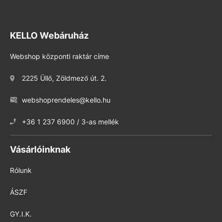
KELLO Webáruház
Webshop központi raktár címe
2225 Üllő, Zöldmező út. 2.
webshoprendeles@kello.hu
+36 1 237 6900 / 3-as mellék
Vásárlóinknak
Rólunk
ÁSZF
GY.I.K.