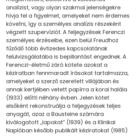
analízist, vagy olyan szakmai jelenségekre
hívja fel a figyelmet, amelyeket nem érdemes
követni, így a személyes analízis részeként
végzett szupervíziót. A feljegyzések Ferenczi
személyes érzéseibe, ezen belül Freudhoz
fűződő több évtizedes kapcsolatának
felülvizsgálatába is bepillantást engednek. A
Ferenczi-életmű záró kötete azokat a
kéziratban fennmaradt írásokat tartalmazza,
amelyeket a szerző szeretett villájában és
annak kertjében vetett papírra a korai halála
(1933) előtti néhány évben. Jelen kötet
elsőként rekonstruálja a feljegyzések teljes
anyagát, azaz a Bausteine számára
kiválogatott „lapokat” (1939) és a Klinikai
Naplóban később publikált kéziratokat (1985)