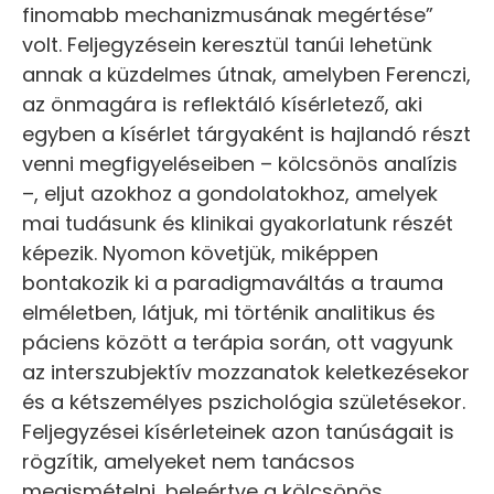
finomabb mechanizmusának megértése”
volt. Feljegyzésein keresztül tanúi lehetünk
annak a küzdelmes útnak, amelyben Ferenczi,
az önmagára is reflektáló kísérletező, aki
egyben a kísérlet tárgyaként is hajlandó részt
venni megfigyeléseiben – kölcsönös analízis
–, eljut azokhoz a gondolatokhoz, amelyek
mai tudásunk és klinikai gyakorlatunk részét
képezik. Nyomon követjük, miképpen
bontakozik ki a paradigmaváltás a trauma
elméletben, látjuk, mi történik analitikus és
páciens között a terápia során, ott vagyunk
az interszubjektív mozzanatok keletkezésekor
és a kétszemélyes pszichológia születésekor.
Feljegyzései kísérleteinek azon tanúságait is
rögzítik, amelyeket nem tanácsos
megismételni, beleértve a kölcsönös