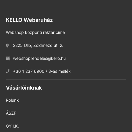
KELLO Webáruház
Webshop központi raktár címe
2225 Üllő, Zöldmező út. 2.
webshoprendeles@kello.hu
+36 1 237 6900 / 3-as mellék
Vásárlóinknak
Rólunk
ÁSZF
GY.I.K.