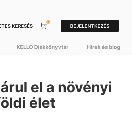
0
ETES KERESÉS
BEJELENTKEZÉS
KELLO Diákkönyvtár
Hírek és blog
árul el a növényi
földi élet