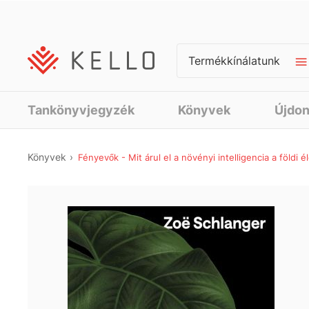
Termékkínálatunk
Tankönyvjegyzék
Könyvek
Újdo
Könyvek
Fényevők - Mit árul el a növényi intelligencia a földi éle