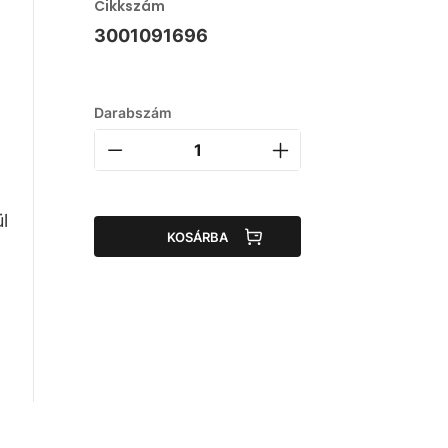
Cikkszám
3001091696
Darabszám
l
KOSÁRBA