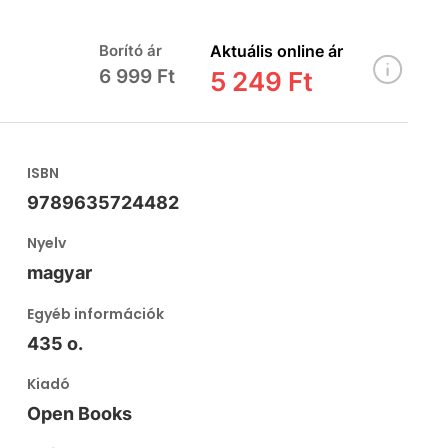
Borító ár
Aktuális online ár
6 999 Ft
5 249 Ft
ISBN
9789635724482
Nyelv
magyar
Egyéb információk
435 o.
Kiadó
Open Books