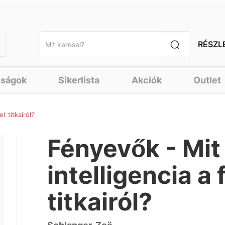
RÉSZL
nságok
Sikerlista
Akciók
Outlet
t titkairól?
Fényevők - Mit 
intelligencia a 
titkairól?