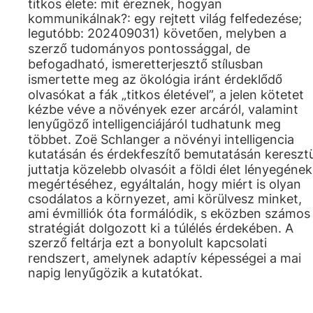
titkos élete: mit éreznek, hogyan
kommunikálnak?: egy rejtett világ felfedezése;
legutóbb: 202409031) követően, melyben a
szerző tudományos pontossággal, de
befogadható, ismeretterjesztő stílusban
ismertette meg az ökológia iránt érdeklődő
olvasókat a fák „titkos életével”, a jelen kötetet
kézbe véve a növények ezer arcáról, valamint
lenyűgöző intelligenciájáról tudhatunk meg
többet. Zoë Schlanger a növényi intelligencia
kutatásán és érdekfeszítő bemutatásán keresztü
juttatja közelebb olvasóit a földi élet lényegének
megértéséhez, egyáltalán, hogy miért is olyan
csodálatos a környezet, ami körülvesz minket,
ami évmilliók óta formálódik, s eközben számos
stratégiát dolgozott ki a túlélés érdekében. A
szerző feltárja ezt a bonyolult kapcsolati
rendszert, amelynek adaptív képességei a mai
napig lenyűgözik a kutatókat.