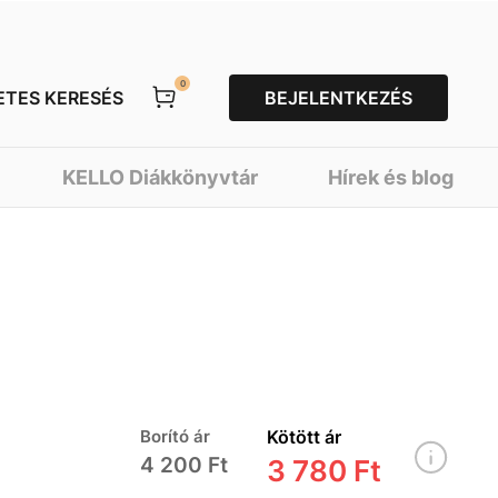
0
ETES KERESÉS
BEJELENTKEZÉS
KELLO Diákkönyvtár
Hírek és blog
Borító ár
Kötött ár
4 200 Ft
3 780 Ft