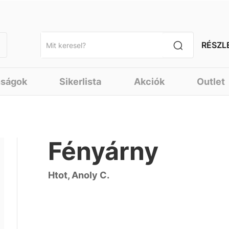
RÉSZL
nságok
Sikerlista
Akciók
Outlet
Fényárny
Htot, Anoly C.