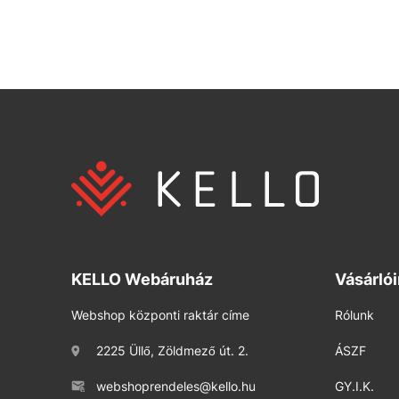
KELLO Webáruház
Vásárló
Webshop központi raktár címe
Rólunk
2225 Üllő, Zöldmező út. 2.
ÁSZF
webshoprendeles@kello.hu
GY.I.K.