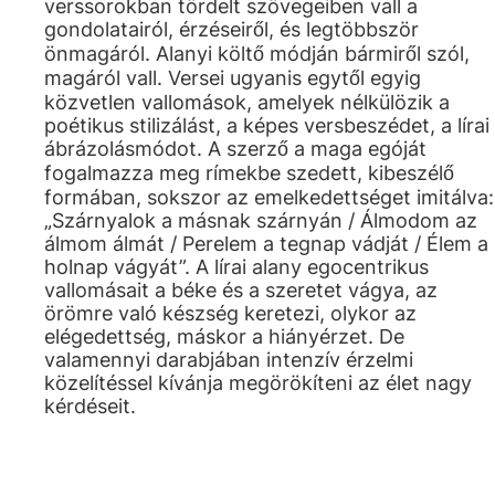
verssorokban tördelt szövegeiben vall a
gondolatairól, érzéseiről, és legtöbbször
önmagáról. Alanyi költő módján bármiről szól,
magáról vall. Versei ugyanis egytől egyig
közvetlen vallomások, amelyek nélkülözik a
poétikus stilizálást, a képes versbeszédet, a lírai
ábrázolásmódot. A szerző a maga egóját
fogalmazza meg rímekbe szedett, kibeszélő
formában, sokszor az emelkedettséget imitálva:
„Szárnyalok a másnak szárnyán / Álmodom az
álmom álmát / Perelem a tegnap vádját / Élem a
holnap vágyát”. A lírai alany egocentrikus
vallomásait a béke és a szeretet vágya, az
örömre való készség keretezi, olykor az
elégedettség, máskor a hiányérzet. De
valamennyi darabjában intenzív érzelmi
közelítéssel kívánja megörökíteni az élet nagy
kérdéseit.