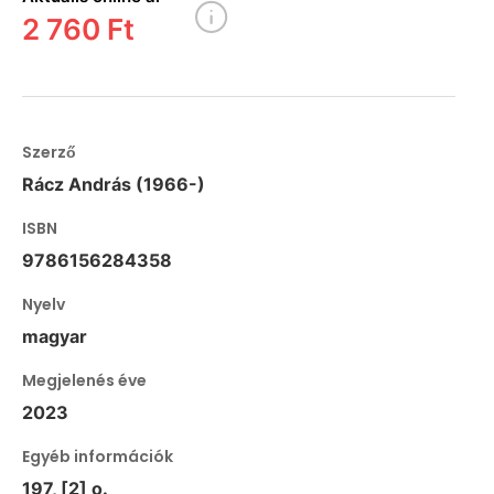
2 760 Ft
Szerző
Rácz András (1966-)
ISBN
9786156284358
Nyelv
magyar
Megjelenés éve
2023
Egyéb információk
197, [2] o.