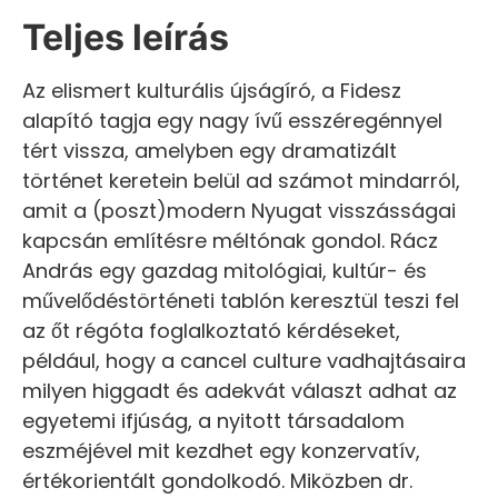
Teljes leírás
Az elismert kulturális újságíró, a Fidesz
alapító tagja egy nagy ívű esszéregénnyel
tért vissza, amelyben egy dramatizált
történet keretein belül ad számot mindarról,
amit a (poszt)modern Nyugat visszásságai
kapcsán említésre méltónak gondol. Rácz
András egy gazdag mitológiai, kultúr- és
művelődéstörténeti tablón keresztül teszi fel
az őt régóta foglalkoztató kérdéseket,
például, hogy a cancel culture vadhajtásaira
milyen higgadt és adekvát választ adhat az
egyetemi ifjúság, a nyitott társadalom
eszméjével mit kezdhet egy konzervatív,
értékorientált gondolkodó. Miközben dr.