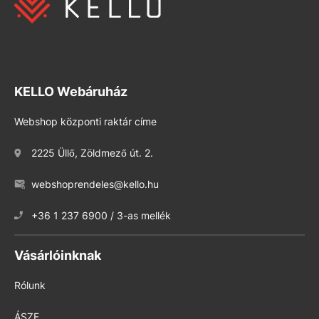
KELLO Webáruház
Webshop központi raktár címe
2225 Üllő, Zöldmező út. 2.
webshoprendeles@kello.hu
+36 1 237 6900 / 3-as mellék
Vásárlóinknak
Rólunk
ÁSZF