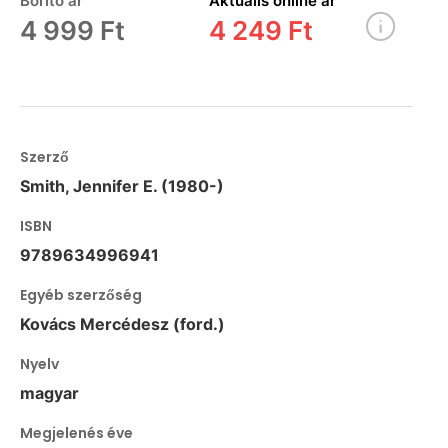
Borító ár
Aktuális online ár
4 999 Ft
4 249 Ft
Szerző
Smith, Jennifer E. (1980-)
ISBN
9789634996941
Egyéb szerzőség
Kovács Mercédesz (ford.)
Nyelv
magyar
Megjelenés éve