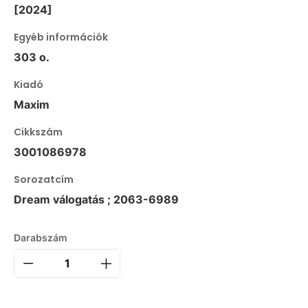
[2024]
Egyéb információk
303 o.
Kiadó
Maxim
Cikkszám
3001086978
Sorozatcím
Dream válogatás ; 2063-6989
Darabszám