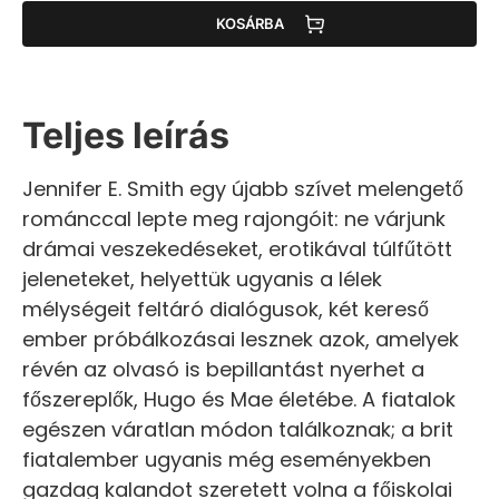
KOSÁRBA
Teljes leírás
Jennifer E. Smith egy újabb szívet melengető
románccal lepte meg rajongóit: ne várjunk
drámai veszekedéseket, erotikával túlfűtött
jeleneteket, helyettük ugyanis a lélek
mélységeit feltáró dialógusok, két kereső
ember próbálkozásai lesznek azok, amelyek
révén az olvasó is bepillantást nyerhet a
főszereplők, Hugo és Mae életébe. A fiatalok
egészen váratlan módon találkoznak; a brit
fiatalember ugyanis még eseményekben
gazdag kalandot szeretett volna a főiskolai