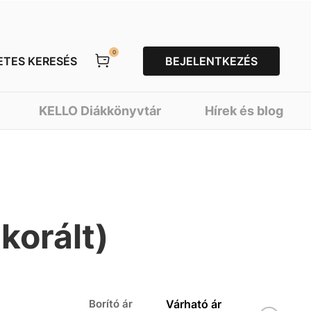
0
ETES KERESÉS
BEJELENTKEZÉS
KELLO Diákkönyvtár
Hírek és blog
korált)
Borító ár
Várható ár