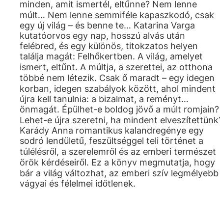
minden, amit ismertél, eltűnne? Nem lenne
múlt… Nem lenne semmiféle kapaszkodó, csak
egy új világ – és benne te… Katarina Varga
kutatóorvos egy nap, hosszú alvás után
felébred, és egy különös, titokzatos helyen
találja magát: Felhőkertben. A világ, amelyet
ismert, eltűnt. A múltja, a szerettei, az otthona
többé nem létezik. Csak ő maradt – egy idegen
korban, idegen szabályok között, ahol mindent
újra kell tanulnia: a bizalmat, a reményt…
önmagát. Épülhet-e boldog jövő a múlt romjain?
Lehet-e újra szeretni, ha mindent elveszítettünk
Karády Anna romantikus kalandregénye egy
sodró lendületű, feszültséggel teli történet a
túlélésről, a szerelemről és az emberi természet
örök kérdéseiről. Ez a könyv megmutatja, hogy
bár a világ változhat, az emberi szív legmélyebb
vágyai és félelmei időtlenek.