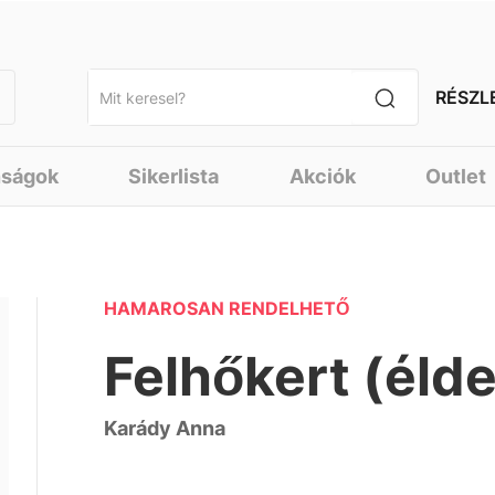
RÉSZL
nságok
Sikerlista
Akciók
Outlet
HAMAROSAN RENDELHETŐ
Felhőkert (élde
Karády Anna