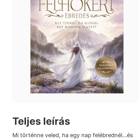
Teljes leírás
Mi történne veled, ha egy nap felébrednél…és