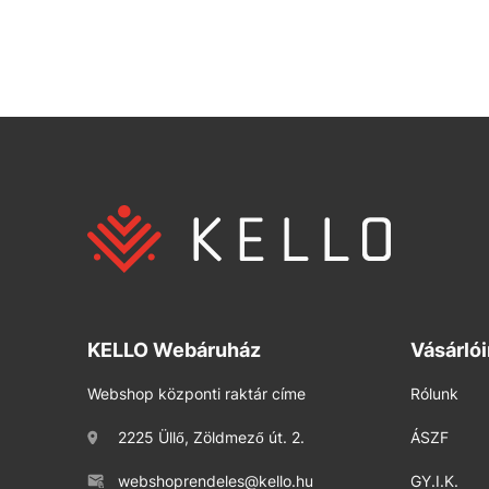
KELLO Webáruház
Vásárló
Webshop központi raktár címe
Rólunk
2225 Üllő, Zöldmező út. 2.
ÁSZF
webshoprendeles@kello.hu
GY.I.K.