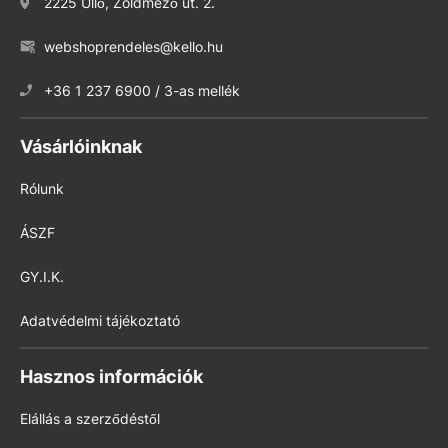
2225 Üllő, Zöldmező út. 2.
webshoprendeles@kello.hu
+36 1 237 6900 / 3-as mellék
Vásárlóinknak
Rólunk
ÁSZF
GY.I.K.
Adatvédelmi tájékoztató
Hasznos információk
Elállás a szerződéstől