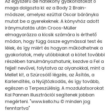
Az egyszerű de hatékony gyakorlatokat ő
maga dolgozta ki: ez a Body 2 Brain-
módszer, amelyez ezúttal Oscar bárányka
mutat be a gyerekeknek. A könyvhöz adott
iránymutatás után Croos-Müller
elmagyarázza a kicsik számára is érthető
módon, hogy függ össze egymással test és
lélek, és így miért és hogyan működhetnek a
gyakorlatok, mely utóbbiakat a kötet további
részében tanulmányozhatunk, kezdve a Fel a
fejjel! nevűvel, folytatva az olyanokkal, mint a
Mellet ki!, a Szürcsölő légzés, az Ásítás, a
Karlendítés, a Nyújtózkodás, és így tovább,
egészen a Terpeszülésig. A mozdulatsorokat
Kai Pannen illusztrációi segítenek jobban
megérteni. "www.kello.hu © minden jog
fenntartva"