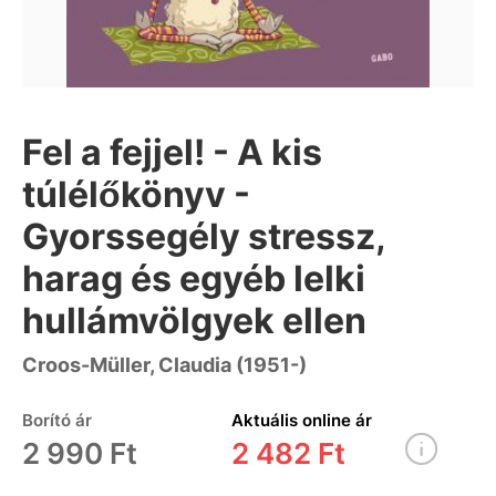
Fel a fejjel! - A kis
túlélőkönyv -
Gyorssegély stressz,
harag és egyéb lelki
hullámvölgyek ellen
Croos-Müller, Claudia (1951-)
Borító ár
Aktuális online ár
2 990 Ft
2 482 Ft