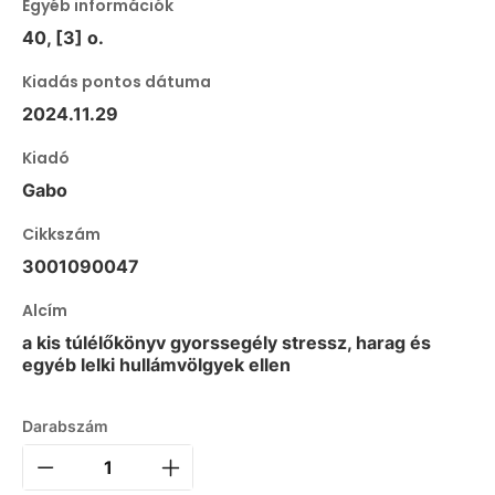
Egyéb információk
40, [3] o.
Kiadás pontos dátuma
2024.11.29
Kiadó
Gabo
Cikkszám
3001090047
Alcím
a kis túlélőkönyv gyorssegély stressz, harag és
egyéb lelki hullámvölgyek ellen
Darabszám