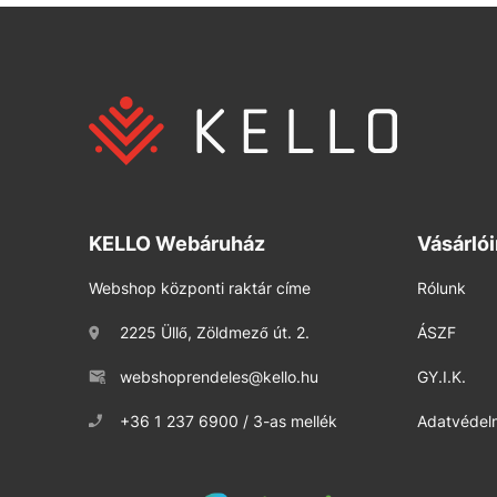
KELLO Webáruház
Vásárló
Webshop központi raktár címe
Rólunk
2225 Üllő, Zöldmező út. 2.
ÁSZF
webshoprendeles@kello.hu
GY.I.K.
+36 1 237 6900 / 3-as mellék
Adatvédelm