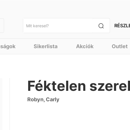
RÉSZL
nságok
Sikerlista
Akciók
Outlet
Féktelen szer
Robyn, Carly