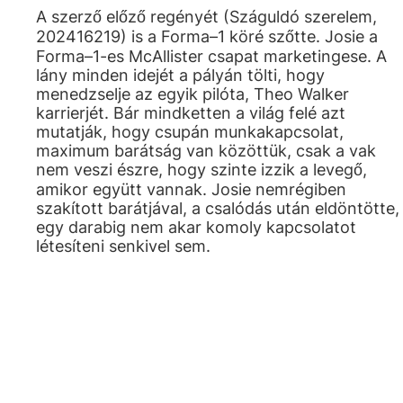
A szerző előző regényét (Száguldó szerelem,
202416219) is a Forma–1 köré szőtte. Josie a
Forma–1-es McAllister csapat marketingese. A
lány minden idejét a pályán tölti, hogy
menedzselje az egyik pilóta, Theo Walker
karrierjét. Bár mindketten a világ felé azt
mutatják, hogy csupán munkakapcsolat,
maximum barátság van közöttük, csak a vak
nem veszi észre, hogy szinte izzik a levegő,
amikor együtt vannak. Josie nemrégiben
szakított barátjával, a csalódás után eldöntötte,
egy darabig nem akar komoly kapcsolatot
létesíteni senkivel sem.