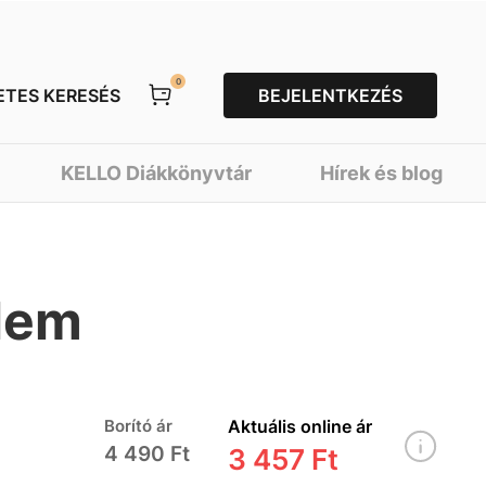
0
ETES KERESÉS
BEJELENTKEZÉS
KELLO Diákkönyvtár
Hírek és blog
elem
Borító ár
Aktuális online ár
4 490 Ft
3 457 Ft