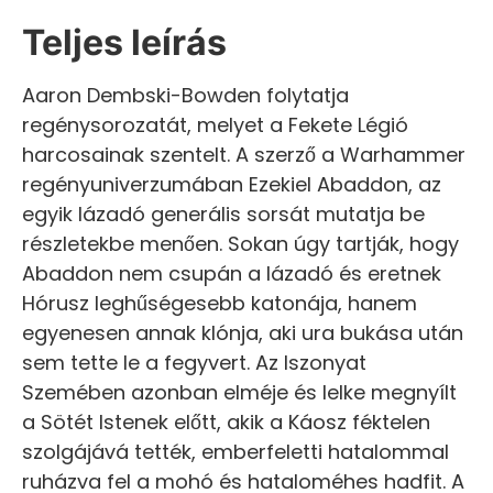
Teljes leírás
Aaron Dembski-Bowden folytatja
regénysorozatát, melyet a Fekete Légió
harcosainak szentelt. A szerző a Warhammer
regényuniverzumában Ezekiel Abaddon, az
egyik lázadó generális sorsát mutatja be
részletekbe menően. Sokan úgy tartják, hogy
Abaddon nem csupán a lázadó és eretnek
Hórusz leghűségesebb katonája, hanem
egyenesen annak klónja, aki ura bukása után
sem tette le a fegyvert. Az Iszonyat
Szemében azonban elméje és lelke megnyílt
a Sötét Istenek előtt, akik a Káosz féktelen
szolgájává tették, emberfeletti hatalommal
ruházva fel a mohó és hataloméhes hadfit. A