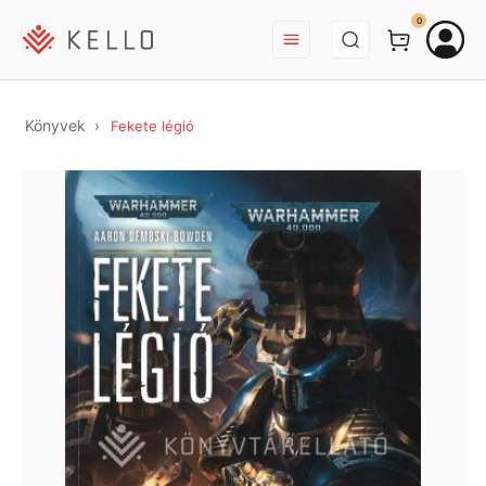
BEJELENTKEZÉS
0
Könyvek
Fekete légió