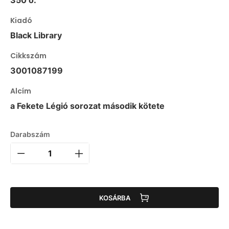
350 o.
Kiadó
Black Library
Cikkszám
3001087199
Alcím
a Fekete Légió sorozat második kötete
Darabszám
KOSÁRBA