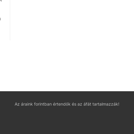
n
Az áraink forintban értendők és az áfát tartalmazzák!