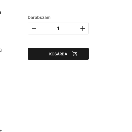
a
Darabszám
a
KOSÁRBA
t