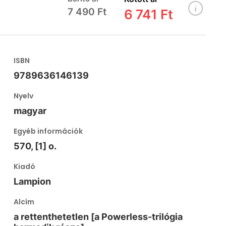
7 490 Ft
6 741 Ft
ISBN
9789636146139
Nyelv
magyar
Egyéb információk
570, [1] o.
Kiadó
Lampion
Alcím
a rettenthetetlen [a Powerless-trilógia