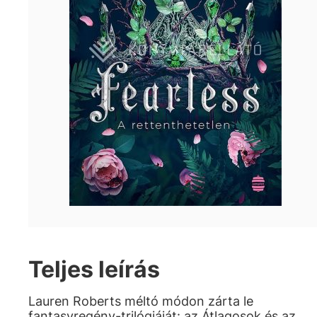
Teljes leírás
Lauren Roberts méltó módon zárta le
fantasyregény-trilógiáját: az Átlagosok és az