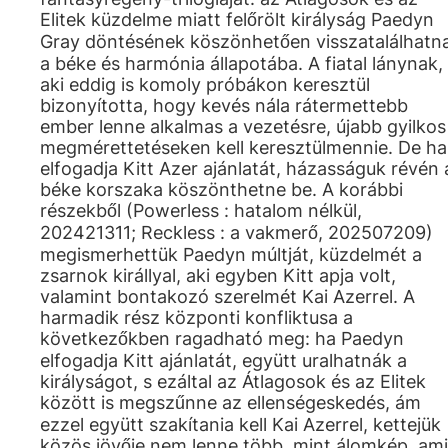
Elitek küzdelme miatt felőrölt királyság Paedyn
Gray döntésének köszönhetően visszatalálhatn
a béke és harmónia állapotába. A fiatal lánynak,
aki eddig is komoly próbákon keresztül
bizonyította, hogy kevés nála rátermettebb
ember lenne alkalmas a vezetésre, újabb gyilkos
megmérettetéseken kell keresztülmennie. De ha
elfogadja Kitt Azer ajánlatát, házasságuk révén 
béke korszaka köszönthetne be. A korábbi
részekből (Powerless : hatalom nélkül,
202421311; Reckless : a vakmerő, 202507209)
megismerhettük Paedyn múltját, küzdelmét a
zsarnok királlyal, aki egyben Kitt apja volt,
valamint bontakozó szerelmét Kai Azerrel. A
harmadik rész központi konfliktusa a
következőkben ragadható meg: ha Paedyn
elfogadja Kitt ajánlatát, együtt uralhatnák a
királyságot, s ezáltal az Átlagosok és az Elitek
között is megszűnne az ellenségeskedés, ám
ezzel együtt szakítania kell Kai Azerrel, kettejük
közös jövője nem lenne több, mint álomkép, ami