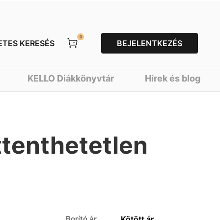
0
ETES KERESÉS
BEJELENTKEZÉS
KELLO Diákkönyvtár
Hírek és blog
ttenthetetlen
Borító ár
Kötött ár