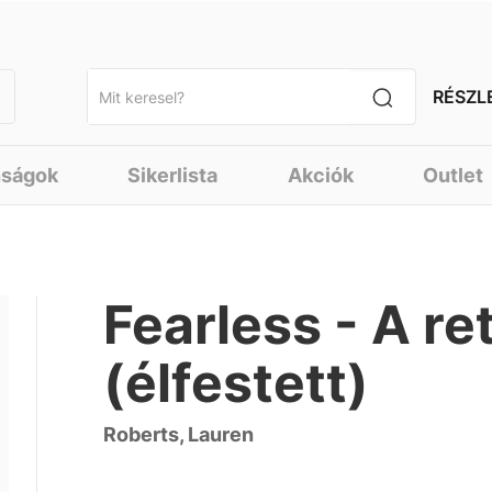
RÉSZL
nságok
Sikerlista
Akciók
Outlet
Fearless - A re
(élfestett)
Roberts, Lauren