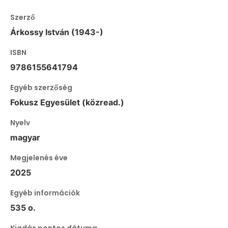
Szerző
Árkossy István (1943-)
ISBN
9786155641794
Egyéb szerzőség
Fokusz Egyesület (közread.)
Nyelv
magyar
Megjelenés éve
2025
Egyéb információk
535 o.
Kiadás pontos dátuma