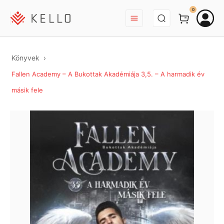
BEJELENTKEZÉS
0
Könyvek
Fallen Academy – A Bukottak Akadémiája 3,5. – A harmadik év
másik fele