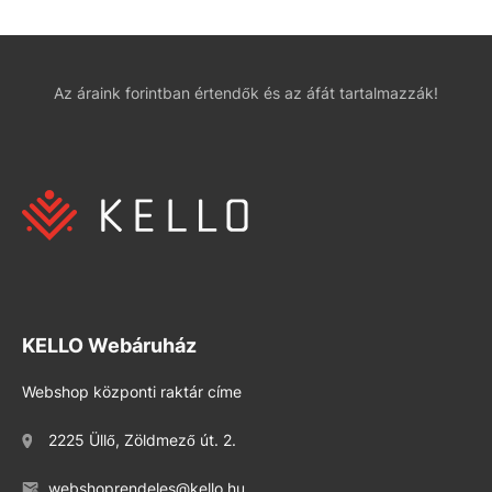
Az áraink forintban értendők és az áfát tartalmazzák!
KELLO Webáruház
Webshop központi raktár címe
2225 Üllő, Zöldmező út. 2.
webshoprendeles@kello.hu