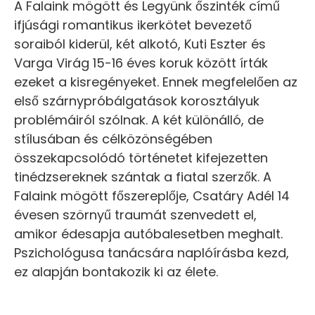
A Falaink mögött és Legyünk őszinték című
ifjúsági romantikus ikerkötet bevezető
soraiból kiderül, két alkotó, Kuti Eszter és
Varga Virág 15-16 éves koruk között írták
ezeket a kisregényeket. Ennek megfelelően az
első szárnypróbálgatások korosztályuk
problémáiról szólnak. A két különálló, de
stílusában és célközönségében
összekapcsolódó történetet kifejezetten
tinédzsereknek szántak a fiatal szerzők. A
Falaink mögött főszereplője, Csatáry Adél 14
évesen szörnyű traumát szenvedett el,
amikor édesapja autóbalesetben meghalt.
Pszichológusa tanácsára naplóírásba kezd,
ez alapján bontakozik ki az élete.