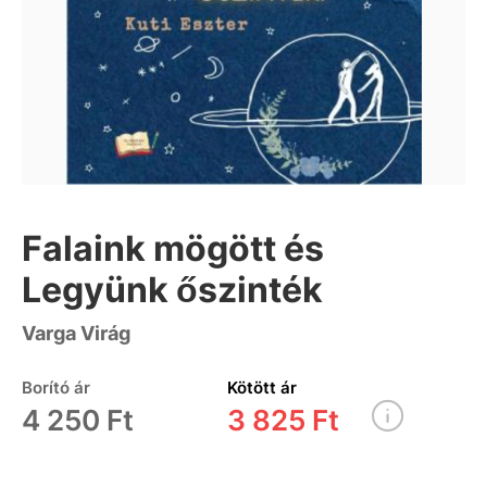
Falaink mögött és
Legyünk őszinték
Varga Virág
Borító ár
Kötött ár
4 250 Ft
3 825 Ft