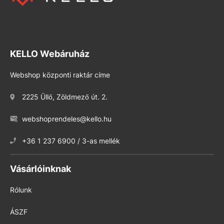
KELLO Webáruház
Webshop központi raktár címe
2225 Üllő, Zöldmező út. 2.
webshoprendeles@kello.hu
+36 1 237 6900 / 3-as mellék
Vásárlóinknak
Rólunk
ÁSZF