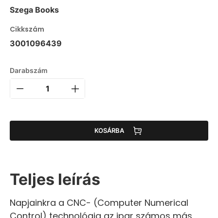
Szega Books
Cikkszám
3001096439
Darabszám
KOSÁRBA
Teljes leírás
Napjainkra a CNC- (Computer Numerical
Control) technológia az ipar számos más