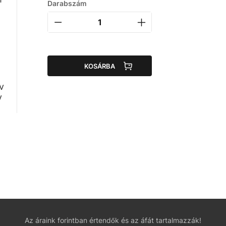
Darabszám
a
KOSÁRBA
v
y
Az áraink forintban értendők és az áfát tartalmazzák!