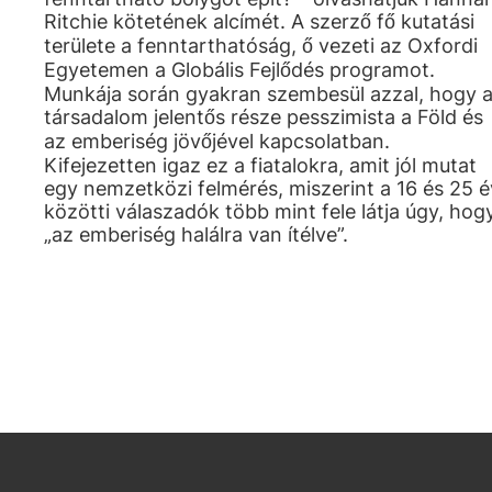
Ritchie kötetének alcímét. A szerző fő kutatási
területe a fenntarthatóság, ő vezeti az Oxfordi
Egyetemen a Globális Fejlődés programot.
Munkája során gyakran szembesül azzal, hogy 
társadalom jelentős része pesszimista a Föld és
az emberiség jövőjével kapcsolatban.
Kifejezetten igaz ez a fiatalokra, amit jól mutat
egy nemzetközi felmérés, miszerint a 16 és 25 é
közötti válaszadók több mint fele látja úgy, hog
„az emberiség halálra van ítélve”.