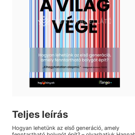
Teljes leírás
Hogyan lehetünk az első generáció, amely
fenntartható bolygót épít? – olvashatjuk Hanna