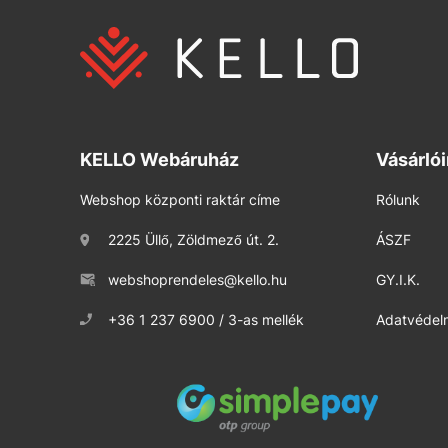
KELLO Webáruház
Vásárló
Webshop központi raktár címe
Rólunk
2225 Üllő, Zöldmező út. 2.
ÁSZF
webshoprendeles@kello.hu
GY.I.K.
+36 1 237 6900 / 3-as mellék
Adatvédelm