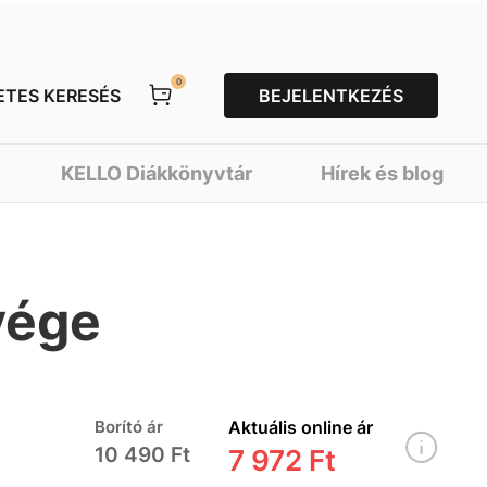
0
ETES KERESÉS
BEJELENTKEZÉS
KELLO Diákkönyvtár
Hírek és blog
vége
Borító ár
Aktuális online ár
10 490 Ft
7 972 Ft