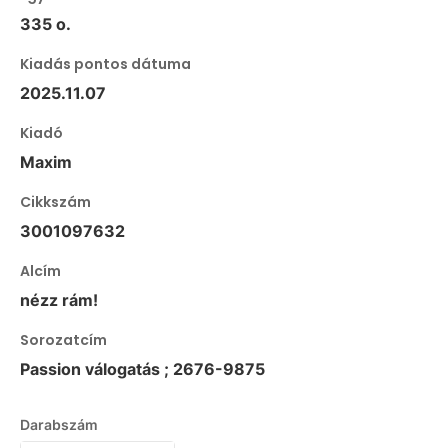
335 o.
Kiadás pontos dátuma
2025.11.07
Kiadó
Maxim
Cikkszám
3001097632
Alcím
nézz rám!
Sorozatcím
Passion válogatás ; 2676-9875
Darabszám