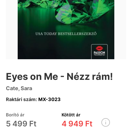
Eyes on Me - Nézz rám!
Cate, Sara
Raktári szám:
MX-3023
Borító ár
Kötött ár
5 499 Ft
4 949 Ft