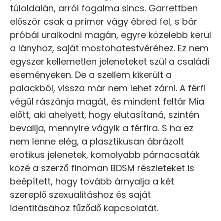
túloldalán, arról fogalma sincs. Garrettben
először csak a primer vágy ébred fel, s bár
próbál uralkodni magán, egyre közelebb kerül
a lányhoz, saját mostohatestvéréhez. Ez nem
egyszer kellemetlen jeleneteket szül a családi
eseményeken. De a szellem kikerült a
palackból, vissza már nem lehet zárni. A férfi
végül rászánja magát, és mindent feltár Mia
előtt, aki ahelyett, hogy elutasítaná, szintén
bevallja, mennyire vágyik a férfira. S ha ez
nem lenne elég, a plasztikusan ábrázolt
erotikus jelenetek, komolyabb párnacsaták
közé a szerző finoman BDSM részleteket is
beépített, hogy tovább árnyalja a két
szereplő szexualitáshoz és saját
identitásához fűződő kapcsolatát.