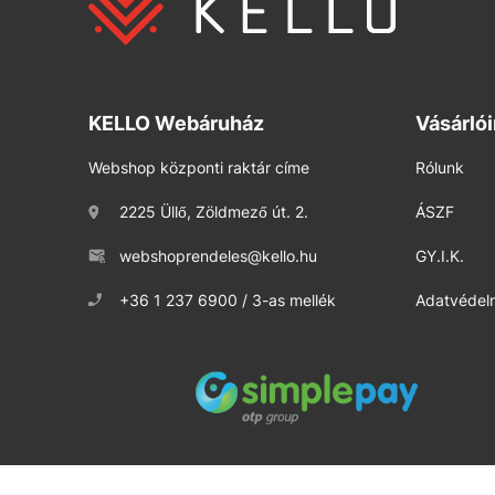
KELLO Webáruház
Vásárló
Webshop központi raktár címe
Rólunk
2225 Üllő, Zöldmező út. 2.
ÁSZF
webshoprendeles@kello.hu
GY.I.K.
+36 1 237 6900 / 3-as mellék
Adatvédelm