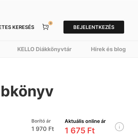
0
ETES KERESÉS
BEJELENTKEZÉS
KELLO Diákkönyvtár
Hírek és blog
ebkönyv
Borító ár
Aktuális online ár
1 970 Ft
1 675 Ft