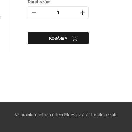
Darabszám
n
KOSÁRBA
Az áraink forintban értendők és az áfát tartalmazzák!