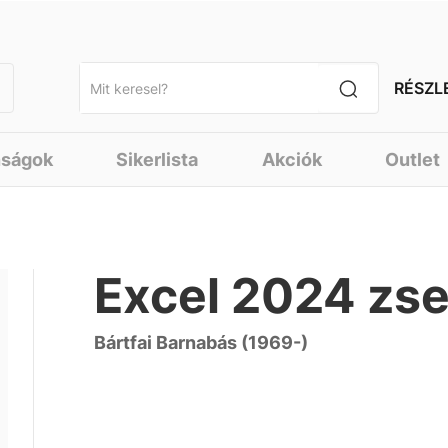
RÉSZL
nságok
Sikerlista
Akciók
Outlet
Excel 2024 zs
Bártfai Barnabás (1969-)