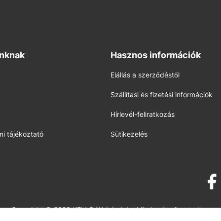
inknak
Hasznos információk
Elállás a szerződéstől
Szállítási és fizetési információk
Hírlevél-feliratkozás
i tájékoztató
Sütikezelés
Copyright © 2026 KELLO Webáruház. Minden jog fenntartva.