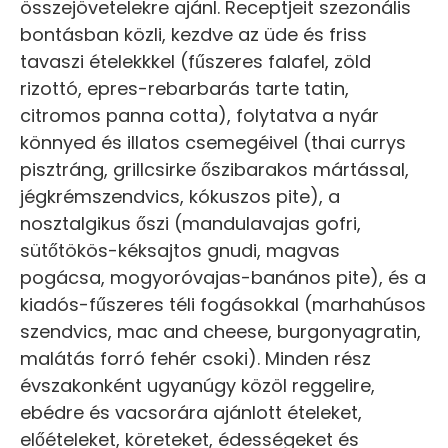
összejövetelekre ajánl. Receptjeit szezonális
bontásban közli, kezdve az üde és friss
tavaszi ételekkkel (fűszeres falafel, zöld
rizottó, epres-rebarbarás tarte tatin,
citromos panna cotta), folytatva a nyár
könnyed és illatos csemegéivel (thai currys
pisztráng, grillcsirke őszibarakos mártással,
jégkrémszendvics, kókuszos pite), a
nosztalgikus őszi (mandulavajas gofri,
sütőtökös-kéksajtos gnudi, magvas
pogácsa, mogyoróvajas-banános pite), és a
kiadós-fűszeres téli fogásokkal (marhahúsos
szendvics, mac and cheese, burgonyagratin,
malátás forró fehér csoki). Minden rész
évszakonként ugyanúgy közöl reggelire,
ebédre és vacsorára ajánlott ételeket,
előételeket, köreteket, édességeket és