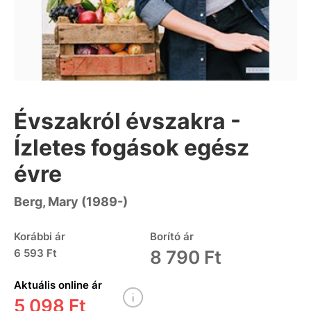
Évszakról évszakra -
Ízletes fogások egész
évre
Berg, Mary (1989-)
Korábbi ár
Borító ár
6 593 Ft
8 790 Ft
Aktuális online ár
5 098 Ft