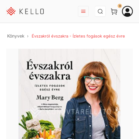
BEJELENTKEZÉS
0
Könyvek
Évszakról évszakra - Ízletes fogások egész évre