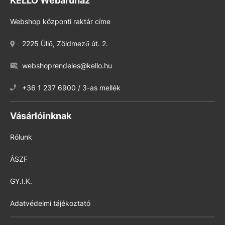
KELLO Webáruház
Webshop központi raktár címe
2225 Üllő, Zöldmező út. 2.
webshoprendeles@kello.hu
+36 1 237 6900 / 3-as mellék
Vásárlóinknak
Rólunk
ÁSZF
GY.I.K.
Adatvédelmi tájékoztató