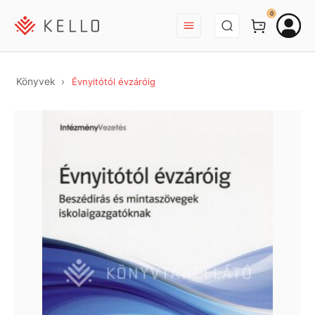
BEJELENTKEZÉS
0
Könyvek
Évnyitótól évzáróig