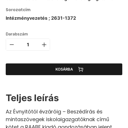
Sorozatcím
Intézményvezetés ; 2631-1372
Darabszám
KOSÁRBA
Teljes leírás
Az Évnyitótól évzáróig – Beszédírás és
mintaszövegek iskolaigazgatóknak című
kötet a RAABE kiadó gondozásában jelent