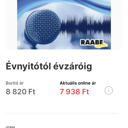
Évnyitótól évzáróig
Borító ár
Aktuális online ár
8 820 Ft
7 938 Ft
ISBN