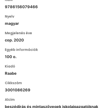
9786156079466
Nyelv
magyar
Megjelenés éve
cop. 2020
Egyéb információk
100 o.
Kiadó
Raabe
Cikkszám
3001086269
Alcím
beszédírás és mintaszövegek iskolaigazgatóknak