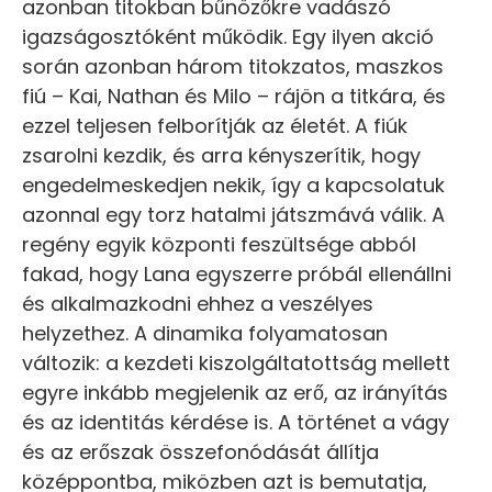
azonban titokban bűnözőkre vadászó
igazságosztóként működik. Egy ilyen akció
során azonban három titokzatos, maszkos
fiú – Kai, Nathan és Milo – rájön a titkára, és
ezzel teljesen felborítják az életét. A fiúk
zsarolni kezdik, és arra kényszerítik, hogy
engedelmeskedjen nekik, így a kapcsolatuk
azonnal egy torz hatalmi játszmává válik. A
regény egyik központi feszültsége abból
fakad, hogy Lana egyszerre próbál ellenállni
és alkalmazkodni ehhez a veszélyes
helyzethez. A dinamika folyamatosan
változik: a kezdeti kiszolgáltatottság mellett
egyre inkább megjelenik az erő, az irányítás
és az identitás kérdése is. A történet a vágy
és az erőszak összefonódását állítja
középpontba, miközben azt is bemutatja,