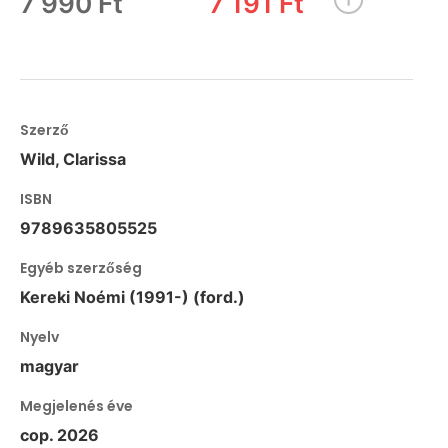
7 990 Ft
7 191 Ft
Szerző
Wild, Clarissa
ISBN
9789635805525
Egyéb szerzőség
Kereki Noémi (1991-) (ford.)
Nyelv
magyar
Megjelenés éve
cop. 2026