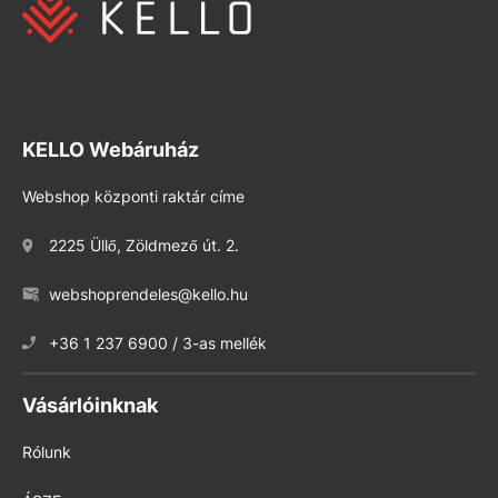
KELLO Webáruház
Webshop központi raktár címe
2225 Üllő, Zöldmező út. 2.
webshoprendeles@kello.hu
+36 1 237 6900 / 3-as mellék
Vásárlóinknak
Rólunk