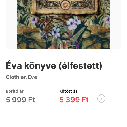
Éva könyve (élfestett)
Clothier, Eve
Borító ár
Kötött ár
5 999 Ft
5 399 Ft