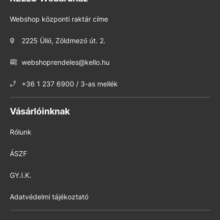
Webshop központi raktár címe
2225 Üllő, Zöldmező út. 2.
webshoprendeles@kello.hu
+36 1 237 6900 / 3-as mellék
Vásárlóinknak
Rólunk
ÁSZF
GY.I.K.
Adatvédelmi tájékoztató