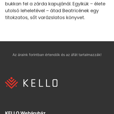
bukkan fel a zárda kapujánál. Egyikük – élete
utolsó leheletével – átad Beatricének egy
titokzatos, sőt varázslatos könyvet.
Az áraink forintban értendők és az áfát tartalmazzák!
KELLO Webáruház