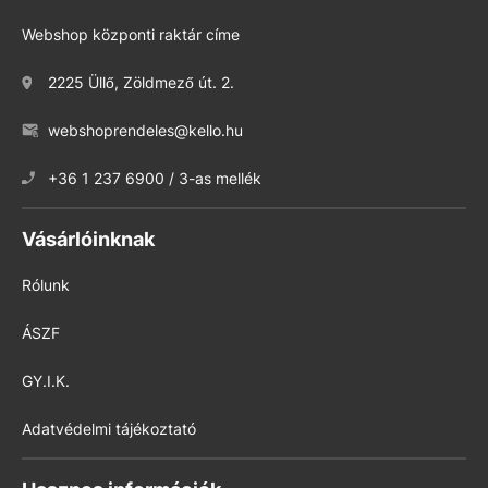
Webshop központi raktár címe
2225 Üllő, Zöldmező út. 2.
webshoprendeles@kello.hu
+36 1 237 6900 / 3-as mellék
Vásárlóinknak
Rólunk
ÁSZF
GY.I.K.
Adatvédelmi tájékoztató