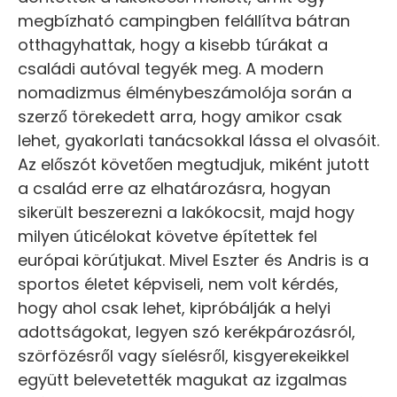
megbízható campingben felállítva bátran
otthagyhattak, hogy a kisebb túrákat a
családi autóval tegyék meg. A modern
nomadizmus élménybeszámolója során a
szerző törekedett arra, hogy amikor csak
lehet, gyakorlati tanácsokkal lássa el olvasóit.
Az előszót követően megtudjuk, miként jutott
a család erre az elhatározásra, hogyan
sikerült beszerezni a lakókocsit, majd hogy
milyen úticélokat követve építettek fel
európai körútjukat. Mivel Eszter és Andris is a
sportos életet képviseli, nem volt kérdés,
hogy ahol csak lehet, kipróbálják a helyi
adottságokat, legyen szó kerékpározásról,
szörfözésről vagy síelésről, kisgyerekeikkel
együtt belevetették magukat az izgalmas