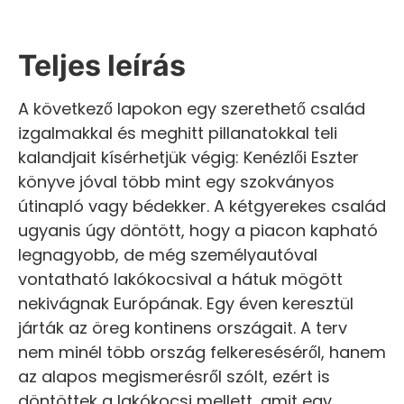
Teljes leírás
A következő lapokon egy szerethető család
izgalmakkal és meghitt pillanatokkal teli
kalandjait kísérhetjük végig: Kenézlői Eszter
könyve jóval több mint egy szokványos
útinapló vagy bédekker. A kétgyerekes család
ugyanis úgy döntött, hogy a piacon kapható
legnagyobb, de még személyautóval
vontatható lakókocsival a hátuk mögött
nekivágnak Európának. Egy éven keresztül
járták az öreg kontinens országait. A terv
nem minél több ország felkereséséről, hanem
az alapos megismerésről szólt, ezért is
döntöttek a lakókocsi mellett, amit egy