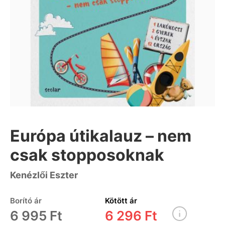
Európa útikalauz – nem
csak stopposoknak
Kenézlői Eszter
Borító ár
Kötött ár
6 995 Ft
6 296 Ft