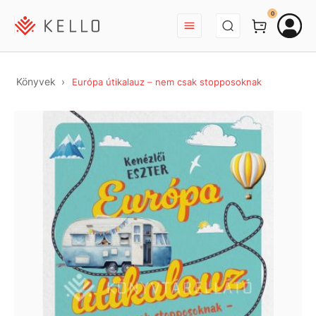
BEJELENTKEZÉS
0
Könyvek
Európa útikalauz – nem csak stopposoknak