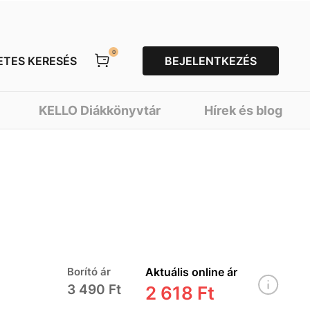
0
ETES KERESÉS
BEJELENTKEZÉS
KELLO Diákkönyvtár
Hírek és blog
Borító ár
Aktuális online ár
3 490 Ft
2 618 Ft