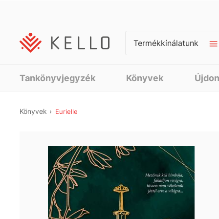
Termékkínálatunk
Tankönyvjegyzék
Könyvek
Újdo
Könyvek
Eurielle