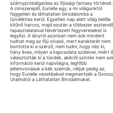
szárnypróbálgatása az ifjúsági fantasy történet.
A címszereplő, Eurielle egy, a mi világunktól
független és láthatatlan birodalomba a
tündékhez kerül. Egyetlen nap alatt világ belőle
kitűnő harcos, majd ezután a többezer esztend
tapasztalataival felvértezett fegyvereseket is
legyőzi. A lányról azonban nem sok mindent
tudhat meg az ifjú olvasó, mert karakterét nem
bontotta ki a szerző, nem tudni, hogy néz ki,
hány éves, milyen a kapcsolata szüleivel, miért ő
választották ki a tündék, akikről szintén nem so
információ kerül napvilágra, legfőbb
jellemvonásuk a kék szemük, céljuk pedig az,
hogy Eurielle vezetésével megmentsék a Gonos
Uralmától a Láthatatlan Birodalmukat.