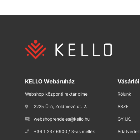
KELLO Webáruház
Vásárló
Webshop központi raktár címe
Rólunk
2225 Üllő, Zöldmező út. 2.
ÁSZF
webshoprendeles@kello.hu
GY.I.K.
+36 1 237 6900 / 3-as mellék
Adatvédelm