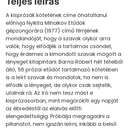
Teljes leírás
A kisprózák kötetének címe óhatatlanul
előhívja Nyikita Mihalkov Etűdök
gépzongorára (1977) című filmjének
mondandóját, hogy a szavak olykor arra
valók, hogy elfödjék a tartalmas csöndet,
hogy érdemes a kimondott szavak mögött a
lényeget kitapintani. Barna Róbert hét tételből
álló, 56 prózai etűdöt tartalmazó kötetében
is a leírt szavak és mondatok, ha nem is
elfödik a lényeget, de olykor csak sejtetik,
utalnak rá. Az író nem tesz mást e
kisprózasorban, mint megörökíti egy napját
az ébredéstől az elalvás előtti
elengedettségig. Próbálja megragadni a
pillanatot, nem igazán leírni, inkább a belső