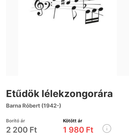
Etűdök lélekzongorára
Barna Róbert (1942-)
Borító ár
Kötött ár
2 200 Ft
1 980 Ft