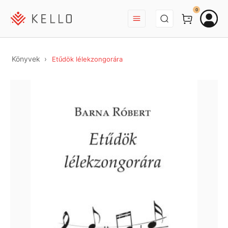
BEJELENTKEZÉS
0
Könyvek
Etűdök lélekzongorára