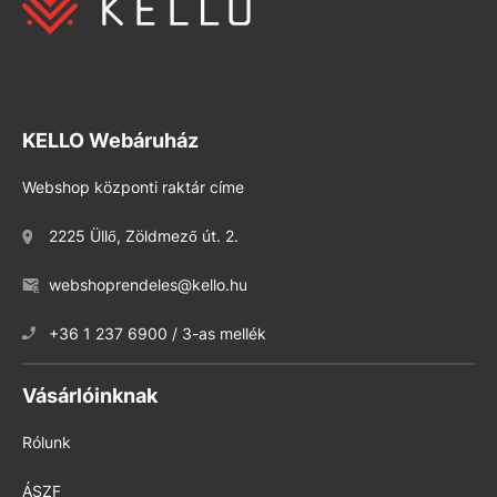
KELLO Webáruház
Webshop központi raktár címe
2225 Üllő, Zöldmező út. 2.
webshoprendeles@kello.hu
+36 1 237 6900 / 3-as mellék
Vásárlóinknak
Rólunk
ÁSZF