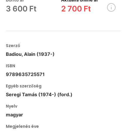
3 600 Ft
2 700 Ft
Szerző
Badiou, Alain (1937-)
ISBN
9789635725571
Egyéb szerzőség
Seregi Tamás (1974-) (ford.)
Nyelv
magyar
Megjelenés éve