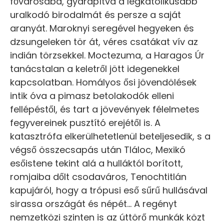
fővárosába, gyarapítva a legkatolikusabb
uralkodó birodalmát és persze a saját
aranyát. Maroknyi seregével hegyeken és
dzsungeleken tör át, véres csatákat vív az
indián törzsekkel. Moctezuma, a Haragos Úr
tanácstalan a keletről jött idegenekkel
kapcsolatban. Homályos ősi jövendölések
intik óva a pimasz betolakodók elleni
fellépéstől, és tart a jövevények félelmetes
fegyvereinek pusztító erejétől is. A
katasztrófa elkerülhetetlenül beteljesedik, s a
végső összecsapás után Tláloc, Mexikó
esőistene tekint alá a hulláktól borított,
romjaiba dőlt csodaváros, Tenochtitlán
kapujáról, hogy a trópusi eső sűrű hullásával
sirassa országát és népét… A regényt
nemzetközi szinten is az úttörő munkák közt