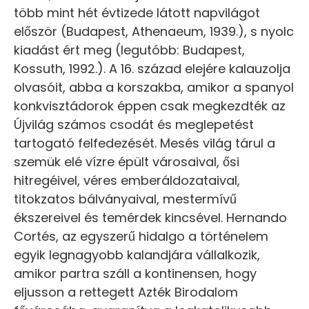
több mint hét évtizede látott napvilágot
először (Budapest, Athenaeum, 1939.), s nyolc
kiadást ért meg (legutóbb: Budapest,
Kossuth, 1992.). A 16. század elejére kalauzolja
olvasóit, abba a korszakba, amikor a spanyol
konkvisztádorok éppen csak megkezdték az
Újvilág számos csodát és meglepetést
tartogató felfedezését. Mesés világ tárul a
szemük elé vízre épült városaival, ősi
hitregéivel, véres emberáldozataival,
titokzatos bálványaival, mestermívű
ékszereivel és temérdek kincsével. Hernando
Cortés, az egyszerű hidalgo a történelem
egyik legnagyobb kalandjára vállalkozik,
amikor partra száll a kontinensen, hogy
eljusson a rettegett Azték Birodalom