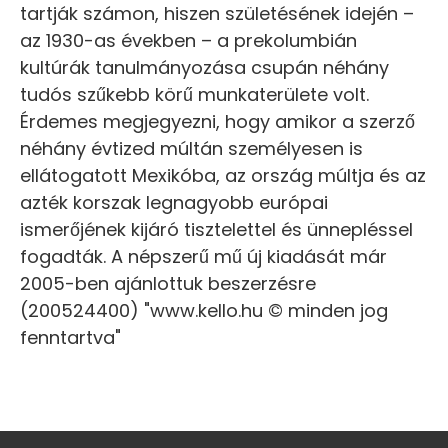
tartják számon, hiszen születésének idején –
az 1930-as években – a prekolumbián
kultúrák tanulmányozása csupán néhány
tudós szűkebb körű munkaterülete volt.
Érdemes megjegyezni, hogy amikor a szerző
néhány évtized múltán személyesen is
ellátogatott Mexikóba, az ország múltja és az
azték korszak legnagyobb európai
ismerőjének kijáró tisztelettel és ünnepléssel
fogadták. A népszerű mű új kiadását már
2005-ben ajánlottuk beszerzésre
(200524400) "www.kello.hu © minden jog
fenntartva"