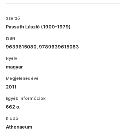
Szerző
Passuth László (1900-1979)
ISBN
9639615080, 9789639615083
Nyelv
magyar
Megjelenés éve
2011
Egyéb információk
662 o.
Kiadó
Athenaeum